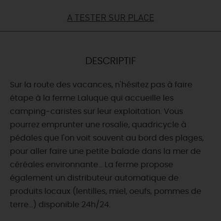
A TESTER SUR PLACE
DEMAIN
CE WEEK-END
DESCRIPTIF
Sur la route des vacances, n'hésitez pas à faire
CETTE SEMAINE
étape à la ferme Laluque qui accueille les
camping-caristes sur leur exploitation. Vous
pourrez emprunter une rosalie, quadricycle à
TOUT L'AGENDA
pédales que l'on voit souvent au bord des plages,
pour aller faire une petite balade dans la mer de
céréales environnante... La ferme propose
également un distributeur automatique de
produits locaux (lentilles, miel, oeufs, pommes de
terre...) disponible 24h/24.