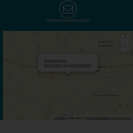
huilerie.laluque@gmail.com
+
-
×
Itinéraire vers
BAZOCHES-LES-GALLERANDES
| Map data ©
Leaflet
OpenStreetMap contributors