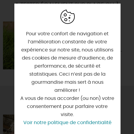
A TESTER ÉGALEMENT SUR PLACE OU À
PROXIMITÉ
HUILERIE
LALUQUE
Pour votre confort de navigation et
l’amélioration constante de votre
45480 -
expérience sur notre site, nous utilisons
BAZOCHES-LES-
des cookies de mesure d’audience, de
GALLERANDES
performance, de sécurité et
statistiques. Ceci n’est pas de la
gourmandise mais sert à nous
améliorer !
A vous de nous accorder (ou non) votre
VOUS AIMEREZ AUSSI
consentement pour parfaire votre
visite.
VISITE À LA FERME DES PETITS
Voir notre politique de confidentialité
BERGERS