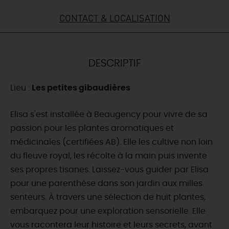
CONTACT & LOCALISATION
DEMAIN
CE WEEK-END
DESCRIPTIF
Lieu :
Les petites gibaudières
CETTE SEMAINE
Elisa s'est installée à Beaugency pour vivre de sa
passion pour les plantes aromatiques et
TOUT L'AGENDA
médicinales (certifiées AB). Elle les cultive non loin
du fleuve royal, les récolte à la main puis invente
ses propres tisanes. Laissez-vous guider par Elisa
pour une parenthèse dans son jardin aux milles
senteurs. À travers une sélection de huit plantes,
embarquez pour une exploration sensorielle. Elle
vous racontera leur histoire et leurs secrets, avant