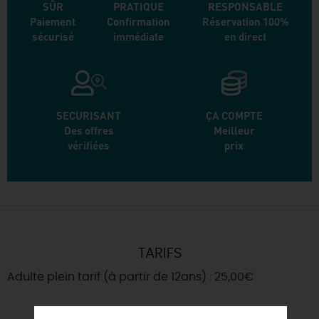
SÛR
PRATIQUE
RESPONSABLE
Paiement
Confirmation
Réservation 100%
sécurisé
immédiate
en direct
SECURISANT
ÇA COMPTE
Des offres
Meilleur
vérifiées
prix
TARIFS
Adulte plein tarif (à partir de 12ans) : 25,00€