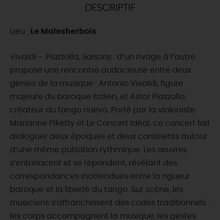
DESCRIPTIF
DEMAIN
Lieu :
Le Malesherbois
CE WEEK-END
Vivaldi – Piazzolla, Saisons : d’un rivage à l’autre
propose une rencontre audacieuse entre deux
génies de la musique : Antonio Vivaldi, figure
CETTE SEMAINE
majeure du baroque italien, et Astor Piazzolla,
créateur du tango nuevo. Porté par la violoniste
Marianne Piketty et Le Concert Idéal, ce concert fait
TOUT L'AGENDA
dialoguer deux époques et deux continents autour
d’une même pulsation rythmique. Les œuvres
s’entrelacent et se répondent, révélant des
correspondances inattendues entre la rigueur
baroque et la liberté du tango. Sur scène, les
musiciens s’affranchissent des codes traditionnels :
les corps accompagnent la musique, les gestes