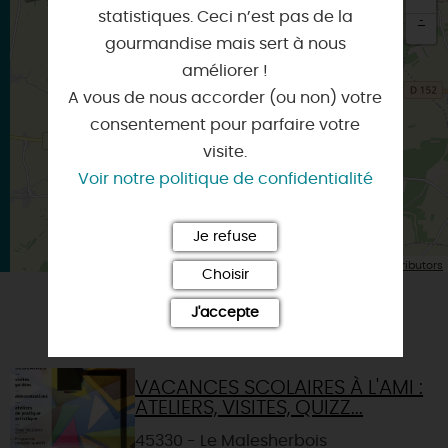
statistiques. Ceci n’est pas de la
-
gourmandise mais sert à nous
×
améliorer !
Itinéraire vers
LE MALESHERBOIS
A vous de nous accorder (ou non) votre
consentement pour parfaire votre
visite.
Voir notre politique de confidentialité
Je refuse
| Map data ©
Leaflet
OpenStreetMap contributors
Choisir
J'accepte
VOUS AIMEREZ AUSSI
VACANCES SCOLAIRES À L'AMI :
ATELIERS, VISITES, QUIZZ...
45330 - Le Malesherbois