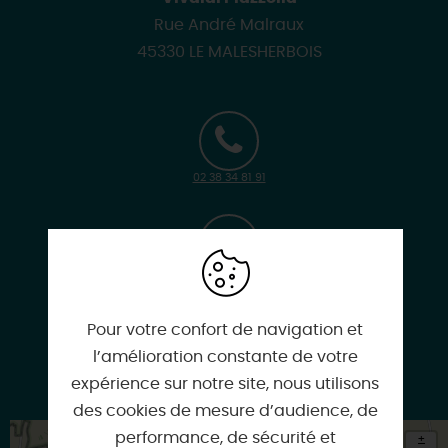
Rue André Malraux
45330 LE MALESHERBOIS
02 38 34 81 91
www.vostickets.fr
Pour votre confort de navigation et
l’amélioration constante de votre
expérience sur notre site, nous utilisons
www.ville-lemalesherbois.fr
des cookies de mesure d’audience, de
performance, de sécurité et
+