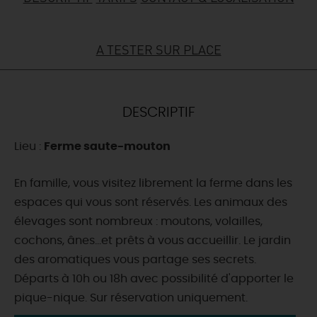
DEMAIN
A TESTER SUR PLACE
CE WEEK-END
DESCRIPTIF
CETTE SEMAINE
Lieu :
Ferme saute-mouton
En famille, vous visitez librement la ferme dans les
TOUT L'AGENDA
espaces qui vous sont réservés. Les animaux des
élevages sont nombreux : moutons, volailles,
cochons, ânes…et prêts à vous accueillir. Le jardin
des aromatiques vous partage ses secrets.
Départs à 10h ou 18h avec possibilité d'apporter le
pique-nique. Sur réservation uniquement.