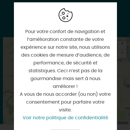
www.saute-mouton.net
Pour votre confort de navigation et
l’amélioration constante de votre
+
expérience sur notre site, nous utilisons
-
des cookies de mesure d’audience, de
performance, de sécurité et
×
Itinéraire vers
statistiques. Ceci n’est pas de la
TIGY
gourmandise mais sert à nous
améliorer !
A vous de nous accorder (ou non) votre
consentement pour parfaire votre
visite.
Voir notre politique de confidentialité
| Map data ©
Leaflet
OpenStreetMap contributors