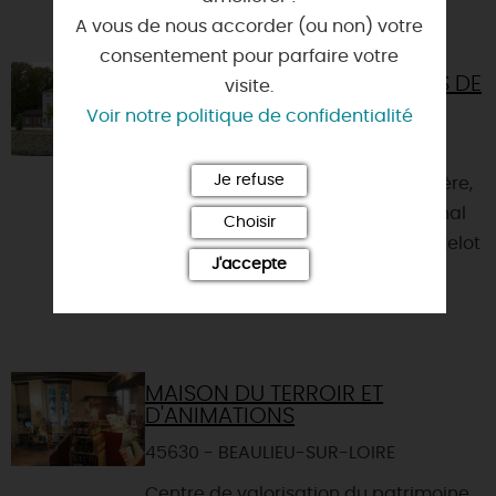
A vous de nous accorder (ou non) votre
consentement pour parfaire votre
CHAMBRES D'HÔTES LE RELAIS DE
visite.
MANTELOT
Voir notre politique de confidentialité
45360 - CHATILLON-SUR-LOIRE
Je refuse
Dans une ancienne maison éclusière,
en bord de Loire et de l'ancien canal
Choisir
latéral à la Loire, Le Relais de Mantelot
J'accepte
met à votre ...
MAISON DU TERROIR ET
D'ANIMATIONS
45630 - BEAULIEU-SUR-LOIRE
Centre de valorisation du patrimoine