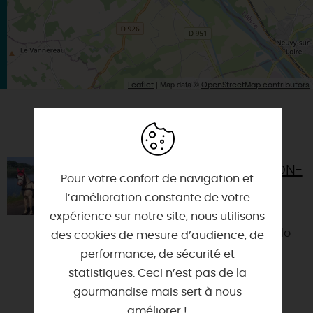
| Map data ©
Leaflet
OpenStreetMap contributors
VOUS AIMEREZ AUSSI
BALADE EN CALÈCHE À OUSSON-
Pour votre confort de navigation et
SUR-LOIRE
l’amélioration constante de votre
45250 - OUSSON-SUR-LOIRE
expérience sur notre site, nous utilisons
De juillet à octobre, Jorgio Machado
des cookies de mesure d’audience, de
vous propose des promenades en
performance, de sécurité et
calèche de 1 à 3 personnes, sur
statistiques. Ceci n’est pas de la
réservation (06 22 43 16 52...
gourmandise mais sert à nous
améliorer !