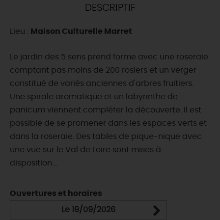
DESCRIPTIF
DEMAIN
Lieu :
Maison Culturelle Marret
CE WEEK-END
Le jardin des 5 sens prend forme avec une roseraie
comptant pas moins de 200 rosiers et un verger
constitué de variés anciennes d'arbres fruitiers.
CETTE SEMAINE
Une spirale aromatique et un labyrinthe de
panicum viennent compléter la découverte. Il est
possible de se promener dans les espaces verts et
TOUT L'AGENDA
dans la roseraie. Des tables de pique-nique avec
une vue sur le Val de Loire sont mises à
disposition....
Ouvertures et horaires
Le 19/09/2026