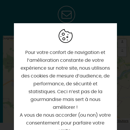
accueil.pithiviers@memorialdelashoah.org
+
-
Pour votre confort de navigation et
l’amélioration constante de votre
×
Itinéraire vers
expérience sur notre site, nous utilisons
PITHIVIERS
des cookies de mesure d’audience, de
performance, de sécurité et
statistiques. Ceci n’est pas de la
gourmandise mais sert à nous
améliorer !
A vous de nous accorder (ou non) votre
| Map data ©
Leaflet
OpenStreetMap contributors
consentement pour parfaire votre