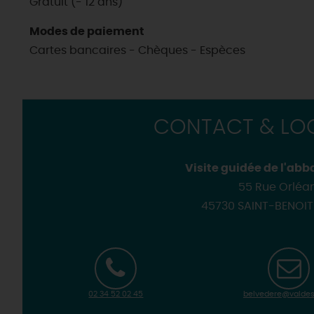
Gratuit (- 12 ans)
Modes de paiement
Cartes bancaires - Chèques - Espèces
CONTACT & LOC
Visite guidée de l'ab
55 Rue Orléa
45730 SAINT-BENOI
02 34 52 02 45
belvedere@valdesu