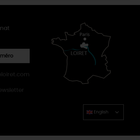
gnat
numéro
loiret.com
newsletter
English
Chinese