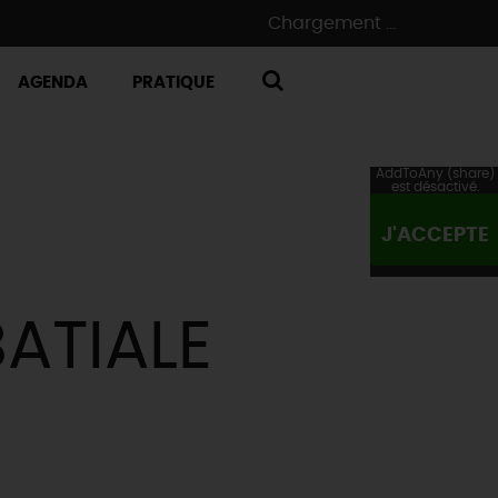
Chargement ...
AGENDA
PRATIQUE
RECHERCHE
AddToAny (share)
est désactivé.
J'ACCEPTE
BATIALE