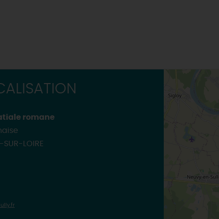
ALISATION
batiale romane
naise
T-SUR-LOIRE
lly.fr