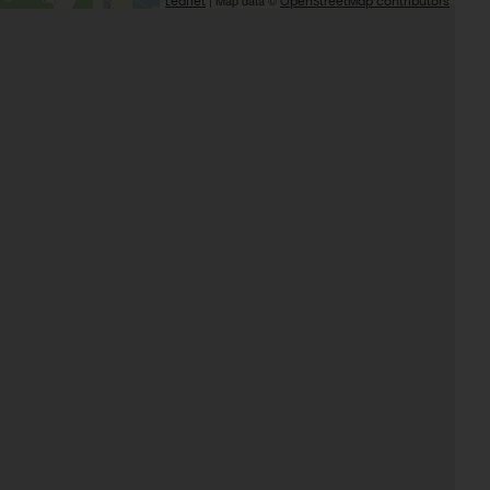
| Map data ©
Leaflet
OpenStreetMap contributors