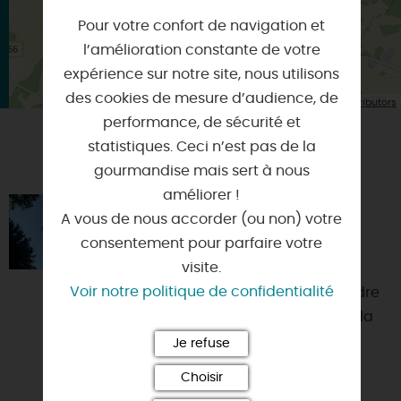
Pour votre confort de navigation et
l’amélioration constante de votre
expérience sur notre site, nous utilisons
des cookies de mesure d’audience, de
| Map data ©
Leaflet
OpenStreetMap contributors
performance, de sécurité et
statistiques. Ceci n’est pas de la
VOUS AIMEREZ AUSSI
gourmandise mais sert à nous
améliorer !
GRIMPE D'ARBRES À
A vous de nous accorder (ou non) votre
L'ARBORETUM DES BARRES
consentement pour parfaire votre
45290 - NOGENT-SUR-VERNISSON
visite.
Voir notre politique de confidentialité
Grimper dans les arbres, c’est perdre
ses repères de terrien, prendre de la
hauteur, oser se dépasser et
Je refuse
s’immerger dans un univ...
Choisir