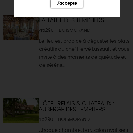
J'accepte
LA TABLE DES TEMPLIERS
45290 - BOISMORAND
Le lieu est propice à déguster les plats
créatifs du chef Hervé Lussault et vous
invite à des moments de quiétude et
de sérénit...
HÔTEL RELAIS & CHATEAUX :
AUBERGE DES TEMPLIERS
45290 - BOISMORAND
Chaque chambre, bar, salon rivalisent