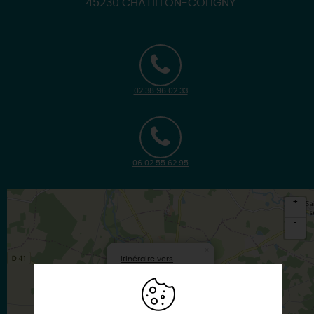
45230 CHATILLON-COLIGNY
02 38 96 02 33
06 02 55 62 95
+
-
×
Itinéraire vers
CHATILLON-COLIGNY