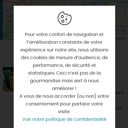
Pour votre confort de navigation et
| Map data ©
Leaflet
OpenStreetMap contributors
l’amélioration constante de votre
expérience sur notre site, nous utilisons
VOUS AIMEREZ AUSSI
des cookies de mesure d’audience, de
performance, de sécurité et
LES ATELIERS MARTIN-POURET
statistiques. Ceci n’est pas de la
gourmandise mais sert à nous
45760 - BOIGNY-SUR-BIONNE
améliorer !
Martin-Pouret, ce n’est pas seulement
A vous de nous accorder (ou non) votre
une vinaigrerie. C’est aussi un lieu
consentement pour parfaire votre
d’expériences gastronomiques. Vivez
visite.
une expérience i...
Voir notre politique de confidentialité