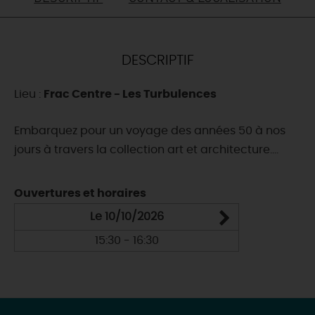
DEMAIN
DESCRIPTIF
CE WEEK-END
Lieu :
Frac Centre - Les Turbulences
CETTE SEMAINE
Embarquez pour un voyage des années 50 à nos
jours à travers la collection art et architecture....
TOUT L'AGENDA
Ouvertures et horaires
Le 10/10/2026
15:30 - 16:30