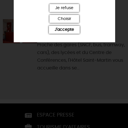
Je refuse
Choisir
HÔTEL SAINT-MARTIN
J'accepte
45000 - ORLEANS
Proche des gares (SNCF, bus, tramway,
cars), des lycées et du Centre de
Conférences, l'Hôtel Saint-Martin vous
accueille dans se...
ESPACE PRESSE
TOURISME D’AFFAIRES