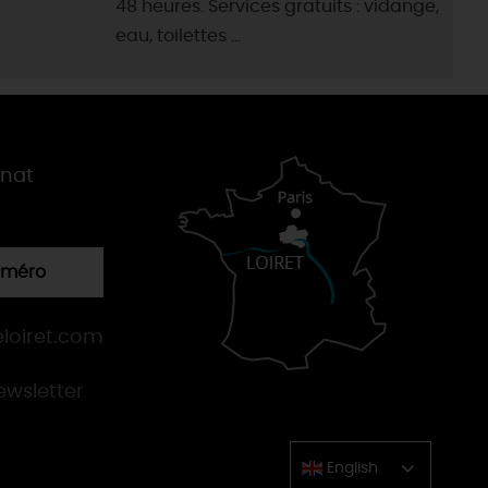
48 heures. Services gratuits : vidange,
eau, toilettes ...
gnat
numéro
loiret.com
newsletter
English