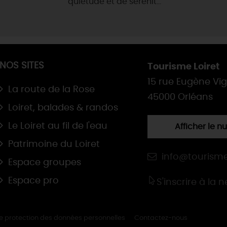
quiétude et de sérénit...
NOS SITES
Tourisme Loiret
15 rue Eugène Vi
La route de la Rose
45000 Orléans
Loiret, balades & randos
Le Loiret au fil de l'eau
Afficher le 
Patrimoine du Loiret
info@tourisme
Espace groupes
Espace pro
S'inscrire à la 
de protection des données personnelles
Contactez-nous