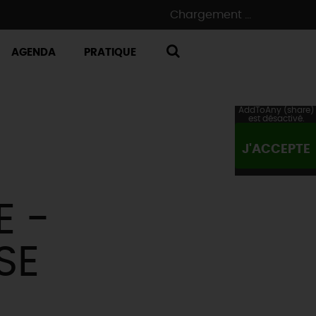
Chargement ...
AGENDA
PRATIQUE
RECHERCHE
AddToAny (share)
est désactivé.
J'ACCEPTE
E -
SE