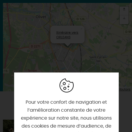
+
-
×
Itinéraire vers
ORLEANS
| Map data ©
Leaflet
OpenStreetMap contributors
Pour votre confort de navigation et
VOUS AIMEREZ AUSSI
l’amélioration constante de votre
expérience sur notre site, nous utilisons
PLUME DE NATURE
des cookies de mesure d’audience, de