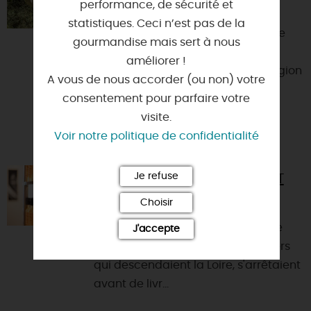
performance, de sécurité et
45000 - ORLEANS
statistiques. Ceci n’est pas de la
Passionnée par la nature, j'organise
gourmandise mais sert à nous
des sessions de découverte
améliorer !
ornithologique et botanique en Région
A vous de nous accorder (ou non) votre
Centre. Animations de gro...
consentement pour parfaire votre
visite.
Voir notre politique de confidentialité
Je refuse
LA BOUTIQUE MARTIN POURET
45000 - ORLEANS
Choisir
Dès le Moyen Âge, Orléans a été le
J'accepte
principal port fluvial où les bateliers
qui descendaient la Loire, s'arrêtaient
avant de livr...