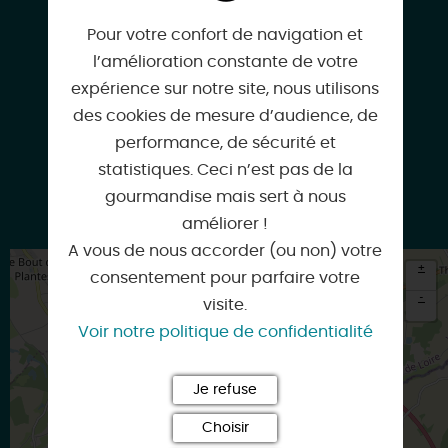
06 73 36 06 60
Pour votre confort de navigation et
l’amélioration constante de votre
expérience sur notre site, nous utilisons
atlasbiodiversite@beaulieu-sur-loire.fr
des cookies de mesure d’audience, de
performance, de sécurité et
statistiques. Ceci n’est pas de la
gourmandise mais sert à nous
Facebook
améliorer !
A vous de nous accorder (ou non) votre
+
consentement pour parfaire votre
-
visite.
Voir notre politique de confidentialité
×
Itinéraire vers
BEAULIEU-SUR-LOIRE
Je refuse
Choisir