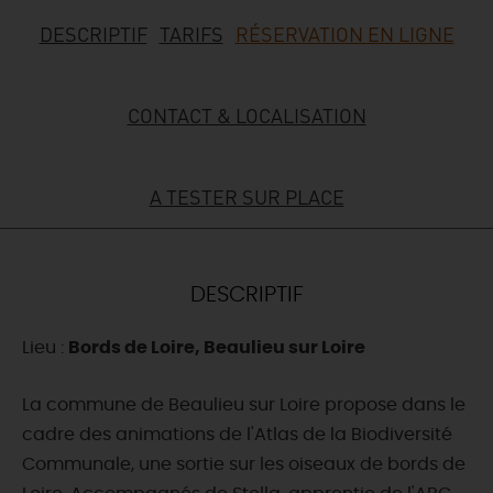
DESCRIPTIF
TARIFS
RÉSERVATION EN LIGNE
DEMAIN
CONTACT & LOCALISATION
CE WEEK-END
A TESTER SUR PLACE
CETTE SEMAINE
TOUT L'AGENDA
DESCRIPTIF
Lieu :
Bords de Loire, Beaulieu sur Loire
La commune de Beaulieu sur Loire propose dans le
cadre des animations de l'Atlas de la Biodiversité
Communale, une sortie sur les oiseaux de bords de