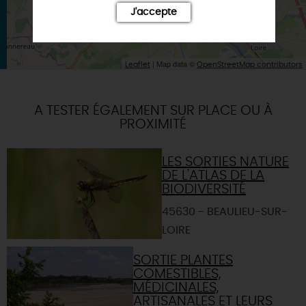
J'accepte
| Map data ©
Leaflet
OpenStreetMap contributors
A TESTER ÉGALEMENT SUR PLACE OU À
PROXIMITÉ
LES SORTIES NATURE
DE L'ATLAS DE LA
BIODIVERSITÉ
45630 - BEAULIEU-SUR-
LOIRE
SORTIE PLANTES
COMESTIBLES,
MÉDICINALES,
ARTISANALES ET LEURS