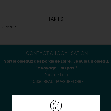
TARIFS
Gratuit
CONTACT & LOCALISATION
Sortie oiseaux des bords de Loire : Je suis un oiseau,
je voyage … ou pas ?
Pont de Loire
45630 BEAULIEU-SUR-LOIRE