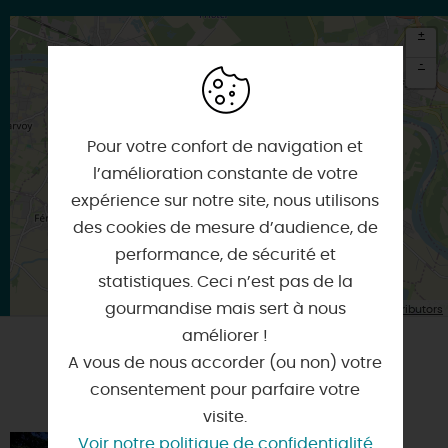
+
-
×
Itinéraire vers
OUVROUER-LES-CHAMPS
Pour votre confort de navigation et
l’amélioration constante de votre
expérience sur notre site, nous utilisons
des cookies de mesure d’audience, de
performance, de sécurité et
statistiques. Ceci n’est pas de la
| Map data ©
gourmandise mais sert à nous
Leaflet
OpenStreetMap contributors
améliorer !
A vous de nous accorder (ou non) votre
A TESTER ÉGALEMENT SUR PLACE OU À
consentement pour parfaire votre
PROXIMITÉ
visite.
Voir notre politique de confidentialité