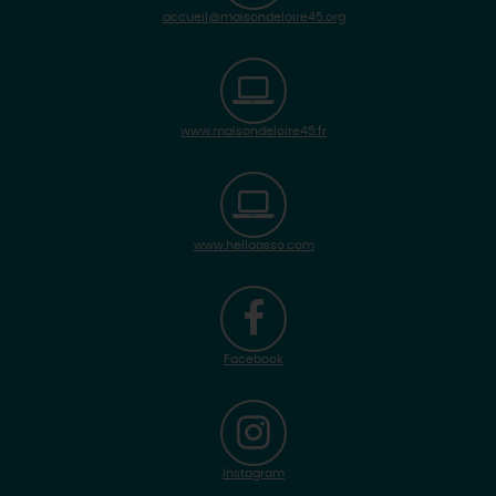
accueil@maisondeloire45.org
www.maisondeloire45.fr
www.helloasso.com
Facebook
Instagram