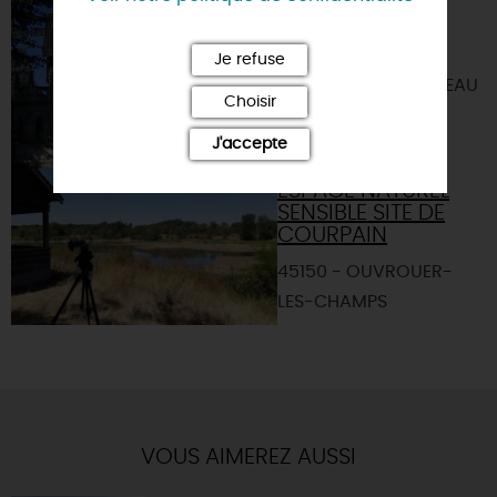
MAISON DE
LOIRE DU
LOIRET
Je refuse
45150 - JARGEAU
Choisir
J'accepte
ESPACE NATUREL
SENSIBLE SITE DE
COURPAIN
45150 - OUVROUER-
LES-CHAMPS
VOUS AIMEREZ AUSSI