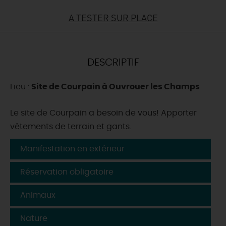
A TESTER SUR PLACE
DEMAIN
CE WEEK-END
DESCRIPTIF
Lieu :
Site de Courpain à Ouvrouer les Champs
CETTE SEMAINE
Le site de Courpain a besoin de vous! Apporter
vêtements de terrain et gants.
TOUT L'AGENDA
Manifestation en extérieur
Réservation obligatoire
Animaux
Nature