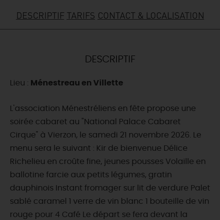
DESCRIPTIF
TARIFS
CONTACT & LOCALISATION
DEMAIN
CE WEEK-END
DESCRIPTIF
Lieu :
Ménestreau en Villette
CETTE SEMAINE
L'association Ménestréliens en fête propose une
soirée cabaret au "National Palace Cabaret
TOUT L'AGENDA
Cirque" à Vierzon, le samedi 21 novembre 2026. Le
menu sera le suivant : Kir de bienvenue Délice
Richelieu en croûte fine, jeunes pousses Volaille en
ballotine farcie aux petits légumes, gratin
dauphinois Instant fromager sur lit de verdure Palet
sablé caramel 1 verre de vin blanc 1 bouteille de vin
rouge pour 4 Café Le départ se fera devant la