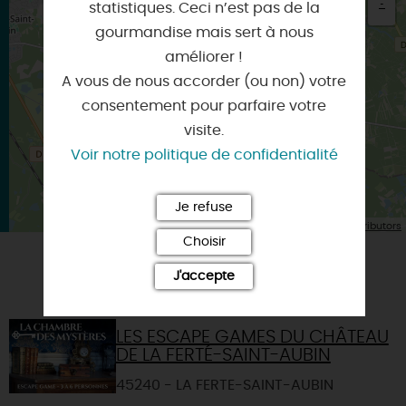
-
statistiques. Ceci n’est pas de la
gourmandise mais sert à nous
×
Itinéraire vers
améliorer !
MENESTREAU-EN-VILLETTE
A vous de nous accorder (ou non) votre
consentement pour parfaire votre
visite.
Voir notre politique de confidentialité
Je refuse
| Map data ©
Leaflet
OpenStreetMap contributors
Choisir
J'accepte
VOUS AIMEREZ AUSSI
LES ESCAPE GAMES DU CHÂTEAU
DE LA FERTÉ-SAINT-AUBIN
45240 - LA FERTE-SAINT-AUBIN