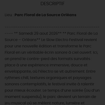
DESCRIPTIF
DEMAIN
Lieu :
Parc Floral de La Source Orléans
CE WEEK-END
---------------------------------------------
---- ** Samedi 29 aout 2026** ** Parc Floral de La
Source – Orléans** Le Slow Electro Festival revient
CETTE SEMAINE
pour une nouvelle édition et transforme le Parc
Floral en un véritable écrin sonore à ciel ouvert. Ici,
on prend le contre-pied des formats survoltés :
TOUT L'AGENDA
place à une expérience immersive, douce et
enveloppante, où l’électro se vit autrement. Entre
rythmes chill, textures organiques et paysages
sonores contemplatifs, le festival invite à ralentir
pour mieux écouter. Le temps d’une soirée (ou d’un
moment suspendu), le parc devient un terrain de
jeu musical où se mêlent nature, lumière et