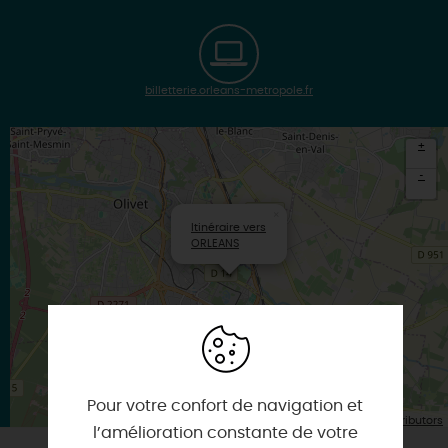
billetterie.orleans-metropole.fr
+
-
×
Itinéraire vers
ORLEANS
Pour votre confort de navigation et
| Map data ©
Leaflet
OpenStreetMap contributors
l’amélioration constante de votre