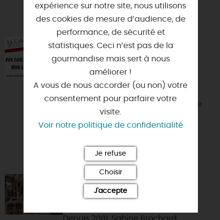
expérience sur notre site, nous utilisons
VOUS AIMEREZ AUSSI
des cookies de mesure d’audience, de
performance, de sécurité et
statistiques. Ceci n’est pas de la
ATELIERS LA CAVE BY L'ANGE
VINS
gourmandise mais sert à nous
améliorer !
45000 - ORLEANS
A vous de nous accorder (ou non) votre
Depuis 2001, Sabine & Laurent
consentement pour parfaire votre
Brochard Sommelière et lui Caviste
visite.
organisent des ateliers/dîners
Voir notre politique de confidentialité
dégustation. Depuis, 2011, ils s...
Je refuse
Choisir
LA CAVE BY L'ANGE VINS
J'accepte
45000 - ORLEANS
Depuis 2001, Sabine Brochard