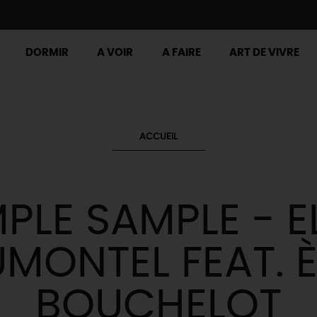
DORMIR
A VOIR
A FAIRE
ART DE VIVRE
ACCUEIL
MPLE SAMPLE - E
MONTEL FEAT. 
BOUCHELOT