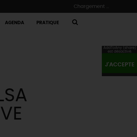
Chargement ...
AGENDA
PRATIQUE
RECHERCHE
AddToAny (share)
est désactivé.
J'ACCEPTE
LSA
ÈVE