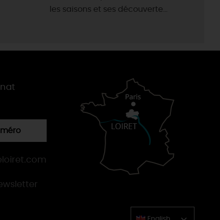
les saisons et ses découverte...
gnat
numéro
loiret.com
newsletter
English