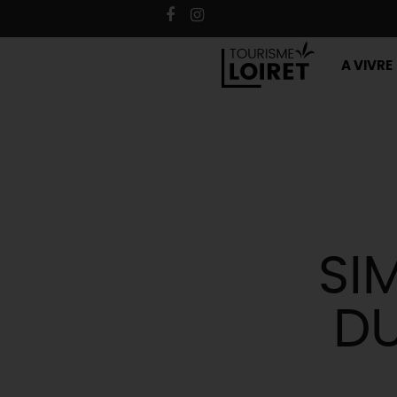
A VIVRE
SI
DU