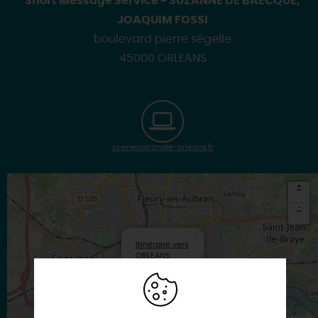
Short Message Service - SUZANNE DE BAECQUE,
JOAQUIM FOSSI
boulevard pierre ségelle
45000 ORLEANS
scenenationale-orleans.fr
+
-
×
Itinéraire vers
ORLEANS