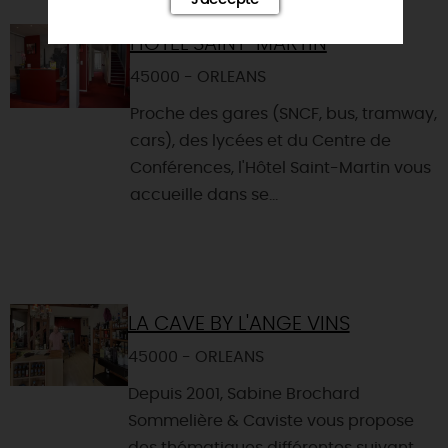
HÔTEL SAINT-MARTIN
45000 - ORLEANS
Proche des gares (SNCF, bus, tramway,
cars), des lycées et du Centre de
Conférences, l'Hôtel Saint-Martin vous
accueille dans se...
LA CAVE BY L'ANGE VINS
45000 - ORLEANS
Depuis 2001, Sabine Brochard
Sommelière & Caviste vous propose