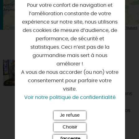
Pour votre confort de navigation et
l’amélioration constante de votre
expérience sur notre site, nous utilisons
| Map data ©
Leaflet
OpenStreetMap contributors
des cookies de mesure d’audience, de
performance, de sécurité et
statistiques. Ceci n’est pas de la
VOUS AIMEREZ AUSSI
gourmandise mais sert à nous
améliorer !
ATELIERS DES COMPTOIRS
JEANNE D'ARC
A vous de nous accorder (ou non) votre
consentement pour parfaire votre
45000 - ORLEANS
visite.
Sous la main du torréfacteur ou dans
Voir notre politique de confidentialité
l’eau frémissante d’une théière,
naissent des instants d’émotion. Nos
Je refuse
ateliers dévoilent le...
Choisir
J'accepte