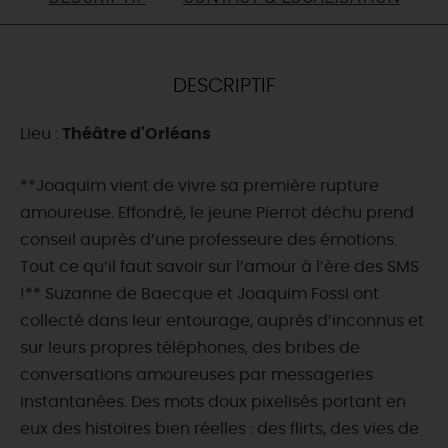
DEMAIN
DESCRIPTIF
CE WEEK-END
Lieu :
Théâtre d'Orléans
CETTE SEMAINE
**Joaquim vient de vivre sa première rupture
amoureuse. Effondré, le jeune Pierrot déchu prend
conseil auprès d’une professeure des émotions.
TOUT L'AGENDA
Tout ce qu’il faut savoir sur l’amour à l’ère des SMS
!** Suzanne de Baecque et Joaquim Fossi ont
collecté dans leur entourage, auprès d’inconnus et
sur leurs propres téléphones, des bribes de
conversations amoureuses par messageries
instantanées. Des mots doux pixelisés portant en
eux des histoires bien réelles : des flirts, des vies de