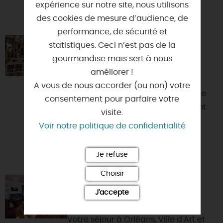
expérience sur notre site, nous utilisons
VOUS AIMEREZ AUSSI
des cookies de mesure d’audience, de
performance, de sécurité et
LA CAVE BY L'ANGE VINS
statistiques. Ceci n’est pas de la
gourmandise mais sert à nous
45000 - ORLEANS
améliorer !
Depuis 2001, Sabine Brochard
A vous de nous accorder (ou non) votre
Sommelière & Caviste vous propose
consentement pour parfaire votre
des thématiques différentes suivant
visite.
les saisons et ses découverte...
Voir notre politique de confidentialité
Je refuse
Choisir
LES OISEAUX
J'accepte
45000 - ORLEANS
Votre séjour à Orléans, Ville d'Art et