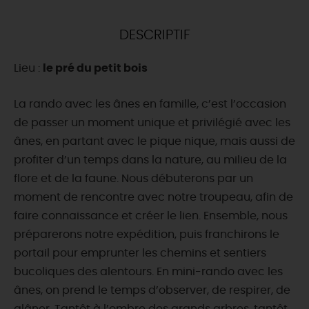
DEMAIN
DESCRIPTIF
Lieu :
le pré du petit bois
CE WEEK-END
La rando avec les ânes en famille, c’est l’occasion
de passer un moment unique et privilégié avec les
CETTE SEMAINE
ânes, en partant avec le pique nique, mais aussi de
profiter d’un temps dans la nature, au milieu de la
flore et de la faune. Nous débuterons par un
TOUT L'AGENDA
moment de rencontre avec notre troupeau, afin de
faire connaissance et créer le lien. Ensemble, nous
préparerons notre expédition, puis franchirons le
portail pour emprunter les chemins et sentiers
bucoliques des alentours. En mini-rando avec les
ânes, on prend le temps d’observer, de respirer, de