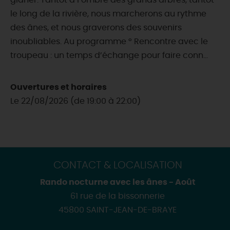
glâner. Tantôt à l’ombre des grands arbres, tantôt
le long de la rivière, nous marcherons au rythme
des ânes, et nous graverons des souvenirs
inoubliables. Au programme ° Rencontre avec le
troupeau : un temps d’échange pour faire conn...
Ouvertures et horaires
Le 22/08/2026 (de 19:00 à 22:00)
CONTACT & LOCALISATION
Rando nocturne avec les ânes - Août
61 rue de la bissonnerie
45800 SAINT-JEAN-DE-BRAYE