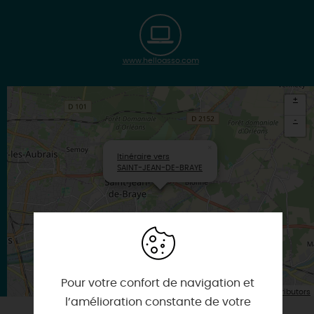
www.helloasso.com
+
-
×
Itinéraire vers
SAINT-JEAN-DE-BRAYE
Pour votre confort de navigation et
| Map data ©
Leaflet
OpenStreetMap contributors
l’amélioration constante de votre