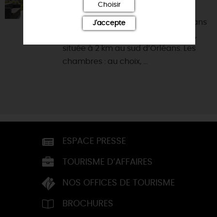
45650 - SAINT-JEAN-LE-BLANC
Choisir
Vous serez ici comme chez vous dans
J'accepte
cette reposante maison de famille,
située à 2 km au sud d’Orléans. Les
chambres : au choix, ...
ESPACE PRESSE
TOURISME D’AFFAIRES
NOS OFFICES DE TOURISME
BROCHURES