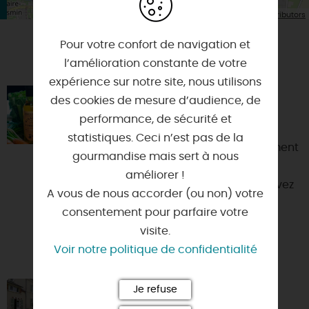
| Map data ©
Leaflet
OpenStreetMap contributors
Pour votre confort de navigation et
VOUS AIMEREZ AUSSI
l’amélioration constante de votre
expérience sur notre site, nous utilisons
LES ATELIERS MARTIN-POURET
des cookies de mesure d’audience, de
performance, de sécurité et
45760 - BOIGNY-SUR-BIONNE
statistiques. Ceci n’est pas de la
Martin-Pouret, ce n’est pas seulement
gourmandise mais sert à nous
une vinaigrerie. C’est aussi un lieu
améliorer !
d’expériences gastronomiques. Vivez
A vous de nous accorder (ou non) votre
une expérience i...
consentement pour parfaire votre
visite.
Voir notre politique de confidentialité
Je refuse
HÔTEL VILLA MARJANE