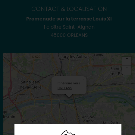
CONTACT & LOCALISATION
Promenade sur la terrasse Louis XI
1 cloître Saint-Aignan
45000 ORLEANS
+
-
×
Itinéraire vers
ORLEANS