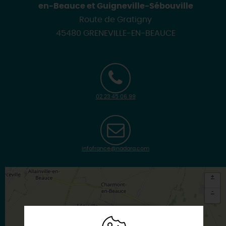
en-Beauce et Guigneville-Sébouville
Route de Gratigny
45480 GRENEVILLE-EN-BEAUCE
02 23 45 06 99
infofrance@nadara.com
+
-
×
Itinéraire vers
GRENEVILLE-EN-BEAUCE