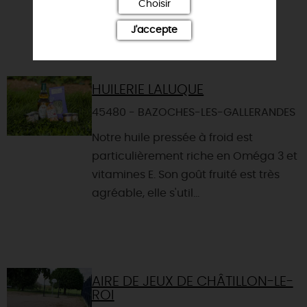
ferme, l'ensemble pouvant ...
Choisir
J'accepte
HUILERIE LALUQUE
45480 - BAZOCHES-LES-GALLERANDES
Notre huile pressée à froid est
particulièrement riche en Oméga 3 et
vitamines E. Son goût fruité est très
agréable, elle s'util...
AIRE DE JEUX DE CHÂTILLON-LE-
ROI