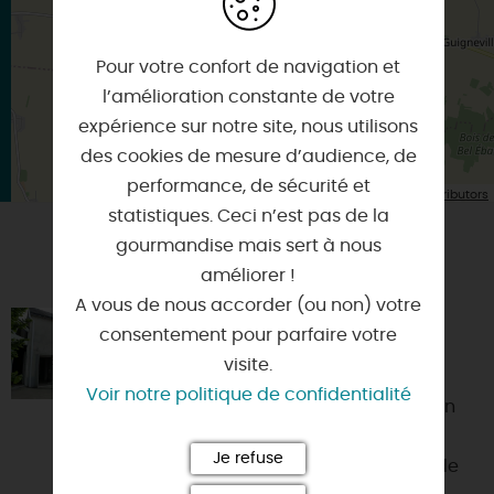
Pour votre confort de navigation et
l’amélioration constante de votre
expérience sur notre site, nous utilisons
des cookies de mesure d’audience, de
performance, de sécurité et
| Map data ©
Leaflet
OpenStreetMap contributors
statistiques. Ceci n’est pas de la
gourmandise mais sert à nous
VOUS AIMEREZ AUSSI
améliorer !
A vous de nous accorder (ou non) votre
LES ECURIES DE CAPUCINE
consentement pour parfaire votre
visite.
45170 - ATTRAY
Voir notre politique de confidentialité
Au coeur du village au calme sur un
terrain de 7000 m², 3 gîtes sont
Je refuse
aménagés dans un ancien corps de