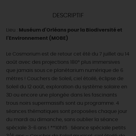
DEMAIN
DESCRIPTIF
Lieu :
Muséum d'Orléans pour la Biodiversité et
CE WEEK-END
l'Environnement (MOBE)
Le Cosmorium est de retour cet été du 7 juillet au 14
CETTE SEMAINE
août avec des projections 180° plus immersives
que jamais sous ce planétarium numérique de 6
mètres ! Couchers de Soleil, ciel étoilé, éclipse de
TOUT L'AGENDA
Soleil du 12 août, exploration du système solaire en
3D ou encore une plongée dans les fascinants
trous noirs supermassifs sont au programme. 4
séances thématiques sont proposées chaque jour
du mardi au dimanche, sans oublier la séance
spéciale 3-6 ans ! **10h15 : Séance spéciale petits