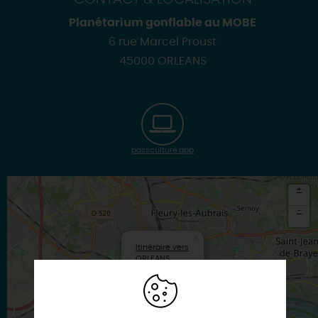
Planétarium gonflable au MOBE
6 rue Marcel Proust
45000 ORLEANS
passculture.app
+
-
×
Itinéraire vers
ORLEANS