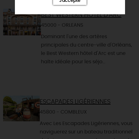
J'accepte
BEST WESTERN HÔTEL D'ARC
45000 - ORLEANS
Dominant l'une des artères
principales du centre-ville d'Orléans,
le Best Western hôtel d'Arc est une
halte idéale pour les séjo...
ESCAPADES LIGÉRIENNES
45800 - COMBLEUX
Avec Les Escapades Ligériennes, vous
naviguerez sur un bateau traditionnel