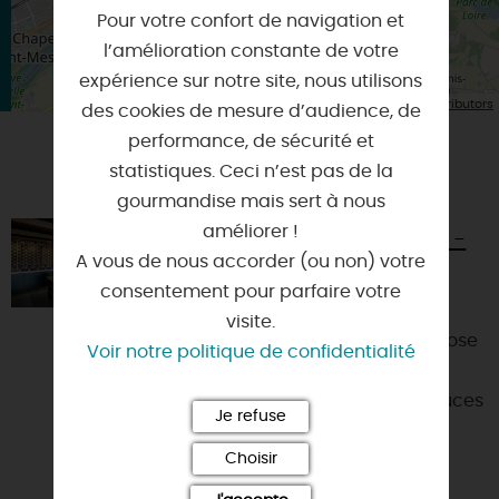
Pour votre confort de navigation et
l’amélioration constante de votre
expérience sur notre site, nous utilisons
| Map data ©
Leaflet
OpenStreetMap contributors
des cookies de mesure d’audience, de
performance, de sécurité et
statistiques. Ceci n’est pas de la
VOUS AIMEREZ AUSSI
gourmandise mais sert à nous
améliorer !
LA BOUTIQUE MARTIN-POURET -
BOIGNY-SUR-BIONNE
A vous de nous accorder (ou non) votre
consentement pour parfaire votre
45760 - BOIGNY-SUR-BIONNE
visite.
La Maison Martin-Pouret vous propose
Voir notre politique de confidentialité
des vinaigres, des moutardes mais
aussi une gamme complète de sauces
Je refuse
froides et de condimen...
Choisir