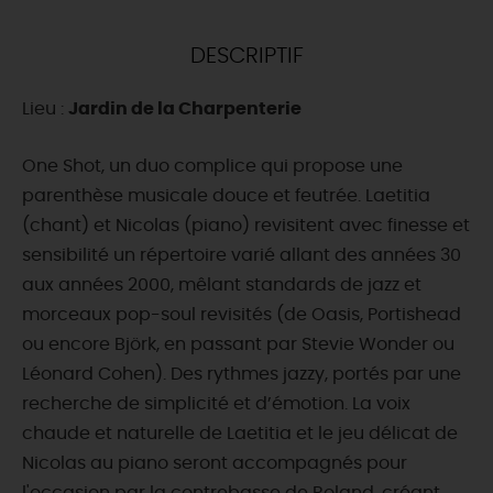
DEMAIN
DESCRIPTIF
Lieu :
Jardin de la Charpenterie
CE WEEK-END
One Shot, un duo complice qui propose une
parenthèse musicale douce et feutrée. Laetitia
CETTE SEMAINE
(chant) et Nicolas (piano) revisitent avec finesse et
sensibilité un répertoire varié allant des années 30
aux années 2000, mêlant standards de jazz et
TOUT L'AGENDA
morceaux pop-soul revisités (de Oasis, Portishead
ou encore Björk, en passant par Stevie Wonder ou
Léonard Cohen). Des rythmes jazzy, portés par une
recherche de simplicité et d’émotion. La voix
chaude et naturelle de Laetitia et le jeu délicat de
Nicolas au piano seront accompagnés pour