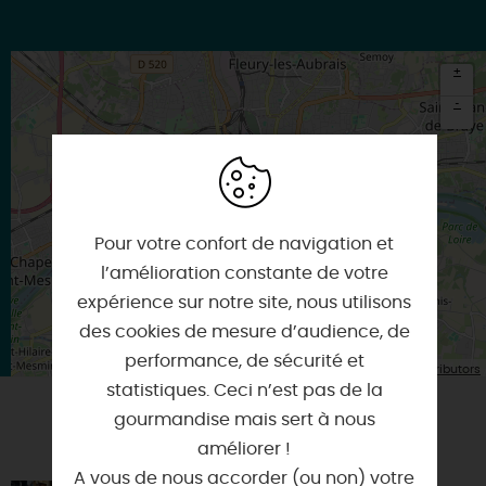
+
-
×
Itinéraire vers
ORLEANS
Pour votre confort de navigation et
l’amélioration constante de votre
expérience sur notre site, nous utilisons
des cookies de mesure d’audience, de
performance, de sécurité et
| Map data ©
Leaflet
OpenStreetMap contributors
statistiques. Ceci n’est pas de la
gourmandise mais sert à nous
VOUS AIMEREZ AUSSI
améliorer !
A vous de nous accorder (ou non) votre