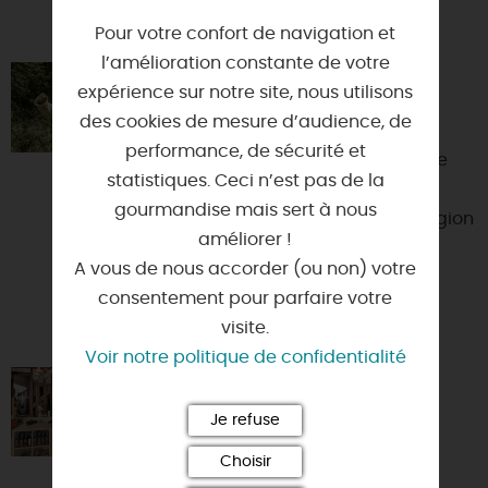
VOUS AIMEREZ AUSSI
Pour votre confort de navigation et
l’amélioration constante de votre
PLUME DE NATURE
expérience sur notre site, nous utilisons
45000 - ORLEANS
des cookies de mesure d’audience, de
performance, de sécurité et
Passionnée par la nature, j'organise
statistiques. Ceci n’est pas de la
des sessions de découverte
gourmandise mais sert à nous
ornithologique et botanique en Région
améliorer !
Centre. Animations de gro...
A vous de nous accorder (ou non) votre
consentement pour parfaire votre
visite.
Voir notre politique de confidentialité
LA CAVE BY L'ANGE VINS
Je refuse
45000 - ORLEANS
Choisir
Depuis 2001, Sabine Brochard