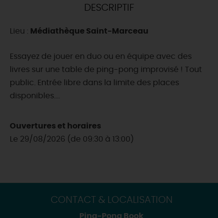
DESCRIPTIF
DEMAIN
Lieu :
Médiathèque Saint-Marceau
CE WEEK-END
Essayez de jouer en duo ou en équipe avec des
livres sur une table de ping-pong improvisé ! Tout
public. Entrée libre dans la limite des places
CETTE SEMAINE
disponibles....
Ouvertures et horaires
TOUT L'AGENDA
Le 29/08/2026 (de 09:30 à 13:00)
CONTACT & LOCALISATION
Ping-Pong Book