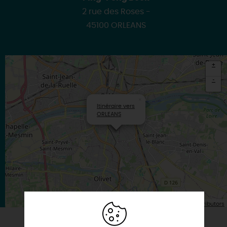
2 rue des Roses -
45100 ORLEANS
+
-
×
Itinéraire vers
ORLEANS
| Map data ©
Leaflet
OpenStreetMap contributors