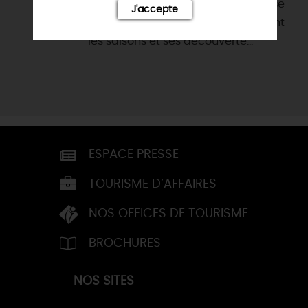
Sommelière & Caviste vous propose
J'accepte
des thématiques différentes suivant
les saisons et ses découverte...
ESPACE PRESSE
TOURISME D’AFFAIRES
NOS OFFICES DE TOURISME
BROCHURES
NOS SITES