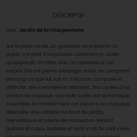
DEMAIN
DESCRIPTIF
Lieu :
Jardin de la Charpenterie
CE WEEK-END
Sur la piste ronde, un guitariste se présente. Le
public est prêt, il va pouvoir commencer. Voilà
CETTE SEMAINE
qu'apparaît, en hâte, une circassienne à l'air
surpris. Elle est pleine d'énergie, mais, ne comprend
pas trop ce que lui, fait ici. Il écoute, compose et
TOUT L'AGENDA
réfléchit, elle s'emmêle et rebondit. Ses cordes à lui
vibrent en musique, sa corde à elle, est dynamique.
Ensemble, ils transforment cet espace en un joyeux
désordre, une cabane au fond du jardin,
merveilleuse et pleine de ressources. Mêlant
guitare et corps, ballade et rock’n’roll, Ils vont créer