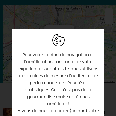
+
-
×
Itinéraire vers
ORLEANS
Pour votre confort de navigation et
l’amélioration constante de votre
expérience sur notre site, nous utilisons
des cookies de mesure d’audience, de
| Map data ©
Leaflet
OpenStreetMap contributors
performance, de sécurité et
statistiques. Ceci n’est pas de la
gourmandise mais sert à nous
VOUS AIMEREZ AUSSI
améliorer !
A vous de nous accorder (ou non) votre
LES ATELIERS DE LA DEMEURE DE