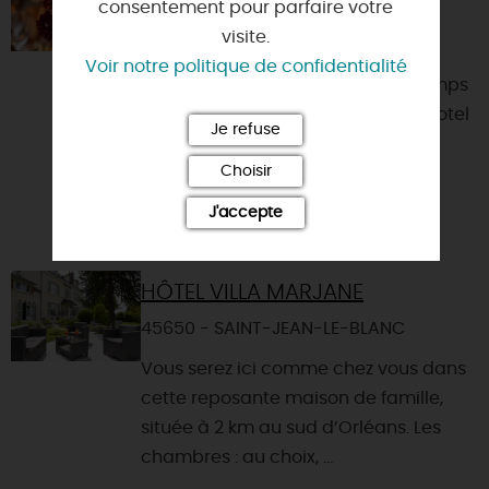
CAMPAGNE
consentement pour parfaire votre
visite.
45071 - ORLEANS
Voir notre politique de confidentialité
Offrez-vous un moment hors du temps
à la Demeure de Campagne – Novotel
Je refuse
Orléans. Dans une ambiance
Choisir
chaleureuse au cœur de la natu...
J'accepte
HÔTEL VILLA MARJANE
45650 - SAINT-JEAN-LE-BLANC
Vous serez ici comme chez vous dans
cette reposante maison de famille,
située à 2 km au sud d’Orléans. Les
chambres : au choix, ...