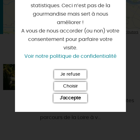
statistiques. Ceci n’est pas de la
gourmandise mais sert à nous
améliorer !
A vous de nous accorder (ou non) votre
| Map data ©
Leaflet
OpenStreetMap contributors
consentement pour parfaire votre
visite.
VOUS AIMEREZ AUSSI
Voir notre politique de confidentialité
LA BROCHARDIÈRE
Je refuse
45150 - JARGEAU
Choisir
Nous vous accueillons dans cette
J'accepte
charmante bâtisse située à 5 minutes
à pied du centre de Jargeau et du
parcours de la Loire à v...