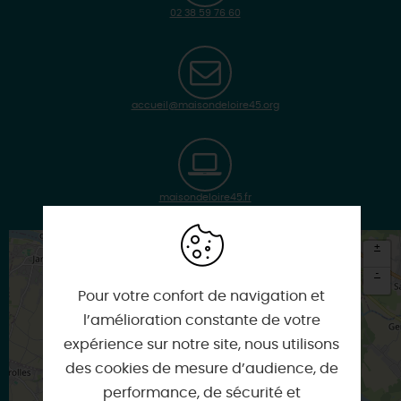
02 38 59 76 60
accueil@maisondeloire45.org
maisondeloire45.fr
+
-
Pour votre confort de navigation et
×
l’amélioration constante de votre
Itinéraire vers
OUVROUER-LES-CHAMPS
expérience sur notre site, nous utilisons
des cookies de mesure d’audience, de
performance, de sécurité et