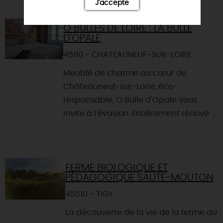
J'accepte
Ô BULLES DE LOIRE : LA BULLE
D'OPALE
45110 - CHATEAUNEUF-SUR-LOIRE
Meublé de charme au cœur de
Châteauneuf-sur-Loire, éco-
responsable, O Bulle d'Opale vous
invite à l'évasion. Entièrement rénové ...
FERME BIOLOGIQUE ET
PÉDAGOGIQUE SAUTE-MOUTON
45510 - TIGY
La découverte de la vie de la ferme au