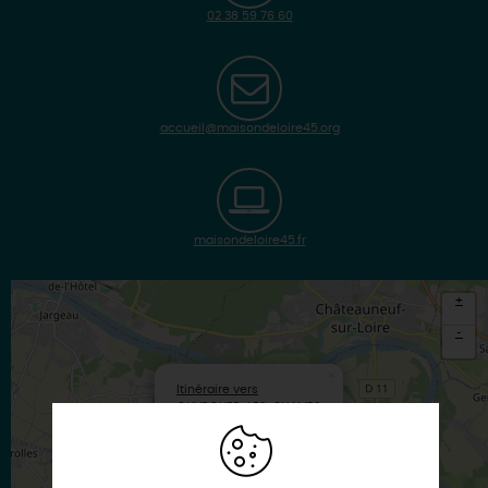
02 38 59 76 60
accueil@maisondeloire45.org
maisondeloire45.fr
+
-
×
Itinéraire vers
OUVROUER-LES-CHAMPS