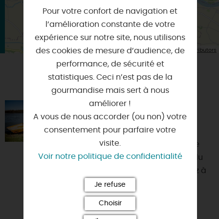
Pour votre confort de navigation et
l’amélioration constante de votre
expérience sur notre site, nous utilisons
| Map data ©
des cookies de mesure d’audience, de
Leaflet
OpenStreetMap contributors
performance, de sécurité et
statistiques. Ceci n’est pas de la
VOUS AIMEREZ AUSSI
gourmandise mais sert à nous
améliorer !
PASSEURS DE LOIRE - L'ALOSE
A vous de nous accorder (ou non) votre
45110 - SIGLOY
consentement pour parfaire votre
visite.
Toute l'année, les Passeurs de Loire
Voir notre politique de confidentialité
vous embarquent à la rencontre du
fleuve, au départ de Sigloy. Montez à
bord de l'Alose, u...
Je refuse
Choisir