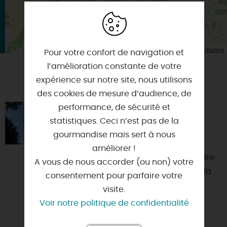
| Map data ©
Leaflet
OpenStreetMap contributors
Pour votre confort de navigation et
l’amélioration constante de votre
expérience sur notre site, nous utilisons
VOUS AIMEREZ AUSSI
des cookies de mesure d’audience, de
performance, de sécurité et
GRIMPE D'ARBRES À
statistiques. Ceci n’est pas de la
L'ARBORETUM DES BARRES
gourmandise mais sert à nous
45290 - NOGENT-SUR-VERNISSON
améliorer !
Grimper dans les arbres, c’est perdre
A vous de nous accorder (ou non) votre
ses repères de terrien, prendre de la
consentement pour parfaire votre
hauteur, oser se dépasser et
visite.
s’immerger dans un univ...
Voir notre politique de confidentialité