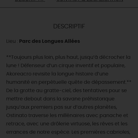
DEMAIN
DESCRIPTIF
CE WEEK-END
Lieu :
Parc des Longues Allées
CETTE SEMAINE
**Toujours plus loin, plus haut, jusqu’à décrocher la
lune ! Défenseur d’un cirque inventif et populaire,
Akoreacro revisite la longue histoire d’une
TOUT L'AGENDA
humanité en perpétuelle quête de dépassement.**
De la grotte au gratte-ciel, des tentatives pour se
mettre debout dans la savane préhistorique
jusqu’aux premiers pas sur d’autres planètes,
Ostinato traverse les millénaires avec panache et
retrace, avec une drôlerie virtuose, les rêves et les
errances de notre espèce. Les premières cabrioles,