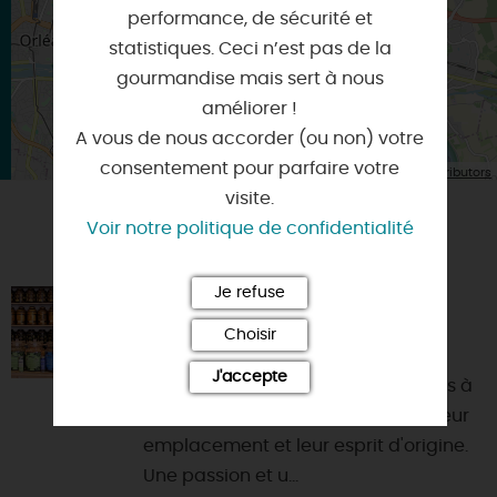
performance, de sécurité et
statistiques. Ceci n’est pas de la
gourmandise mais sert à nous
améliorer !
A vous de nous accorder (ou non) votre
consentement pour parfaire votre
| Map data ©
Leaflet
OpenStreetMap contributors
visite.
Voir notre politique de confidentialité
VOUS AIMEREZ AUSSI
Je refuse
COMPTOIRS JEANNE D'ARC
Choisir
45000 - ORLEANS
J'accepte
L'une des plus anciennes enseignes à
Orléans. Les magasins ont gardé leur
emplacement et leur esprit d'origine.
Une passion et u...