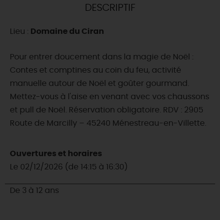
DESCRIPTIF
DEMAIN
Lieu :
Domaine du Ciran
CE WEEK-END
Pour entrer doucement dans la magie de Noël :
Contes et comptines au coin du feu, activité
manuelle autour de Noël et goûter gourmand.
CETTE SEMAINE
Mettez-vous à l'aise en venant avec vos chaussons
et pull de Noël. Réservation obligatoire. RDV : 2905
Route de Marcilly – 45240 Ménestreau-en-Villette.
TOUT L'AGENDA
Ouvertures et horaires
Le 02/12/2026 (de 14:15 à 16:30)
De 3 à 12 ans