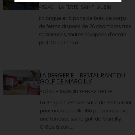
45240 - LA FERTE-SAINT-AUBIN
En brique et à pans de bois, ce corps
de ferme dispose de 26 chambres très
spacieuses, toutes équipées d'écran
plat. Orientées a...
LA BERGERIE - RESTAURANT DU
GOLF DE MARCILLY
45240 - MARCILLY-EN-VILLETTE
La Bergerie est une salle de restaurant
pouvant accueillir 160 personnes avec
une terrasse sur le golf de Marcilly.
Grâce à son ...