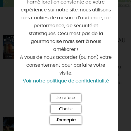
l’amélioration constante de votre
| Map data ©
Leaflet
OpenStreetMap contributors
expérience sur notre site, nous utilisons
des cookies de mesure d’audience, de
VOUS AIMEREZ AUSSI
performance, de sécurité et
statistiques. Ceci n’est pas de la
LES ESCAPE GAMES DU CHÂTEAU
gourmandise mais sert à nous
DE LA FERTÉ-SAINT-AUBIN
améliorer !
45240 - LA FERTE-SAINT-AUBIN
A vous de nous accorder (ou non) votre
consentement pour parfaire votre
Le château de la Ferté Saint Aubin a
visite.
été le premier château en France à
Voir notre politique de confidentialité
lancer un escape game au château
en décor historique et ...
Je refuse
Choisir
J'accepte
THE ORIGINALS L'ORÉE DES
CHÊNES