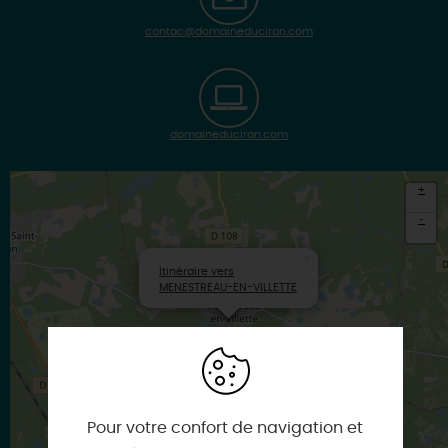
contac@domaineduciran.com
domaineduciran.com
+
-
×
Itinéraire vers
MENESTREAU-EN-VILLETTE
Pour votre confort de navigation et