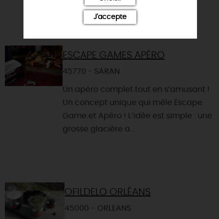
J'accepte
ESCAPE GAMES APÉRO
45770 - SARAN
Un apéro complet tout en s’amusant !
Un concept unique qui mêle Escape
Game et Apéro ! L’idée est simple : une
grosse glacière a...
OFILDELO ORLÉANS
45000 - ORLEANS