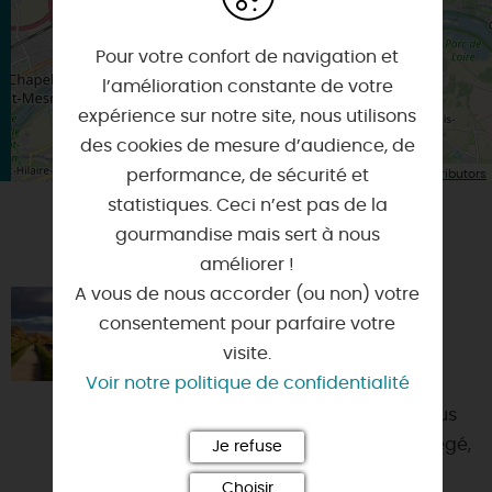
Pour votre confort de navigation et
l’amélioration constante de votre
expérience sur notre site, nous utilisons
des cookies de mesure d’audience, de
| Map data ©
performance, de sécurité et
Leaflet
OpenStreetMap contributors
statistiques. Ceci n’est pas de la
gourmandise mais sert à nous
VOUS AIMEREZ AUSSI
améliorer !
A vous de nous accorder (ou non) votre
ENTRE LOIRE ET CANAL
consentement pour parfaire votre
45800 - COMBLEUX
visite.
Voir notre politique de confidentialité
Vous aimez la Loire, le canoé, les
balades à vélo ou à pied, nous vous
accueillons, au sein d'un site protégé,
Je refuse
dans ce studio in...
Choisir