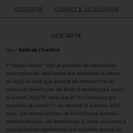
DESCRIPTIF
CONTACT & LOCALISATION
DEMAIN
CE WEEK-END
DESCRIPTIF
Lieu :
Salle de l'institut
CETTE SEMAINE
**Filippo Gorini** est un pianiste de renommée
internationale, déjà invité aux Matinées du Piano
TOUT L'AGENDA
en 2022 en tant que lauréat du Premier Prix du
Concours Beethoven de Bonn. Il revient pour ouvrir
la saison 2026/27 ainsi que le 17e Concours qui
aura lieu du mardi 27 au samedi 31 octobre 2026,
avec une interprétation de la mythique Sonate «
Hammerklavier » de Beethoven. À cette occasion, il
nous présente également une nouvelle œuvre de