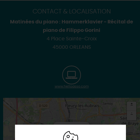
CONTACT & LOCALISATION
Matinées du piano : Hammerklavier - Récital de
piano de Filippo Gorini
4 Place Sainte-Croix
45000 ORLEANS
www.helloasso.com
+
-
×
Itinéraire vers
ORLEANS