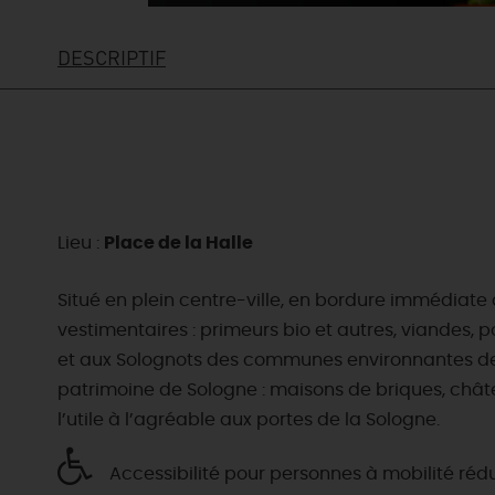
DESCRIPTIF
Lieu :
Place de la Halle
Situé en plein centre-ville, en bordure immédiate
vestimentaires : primeurs bio et autres, viandes, 
et aux Solognots des communes environnantes de se
patrimoine de Sologne : maisons de briques, chât
l’utile à l’agréable aux portes de la Sologne.
EN MODE
CIRCUITS
Accessibilité pour personnes à mobilité réd
ON A TESTÉ