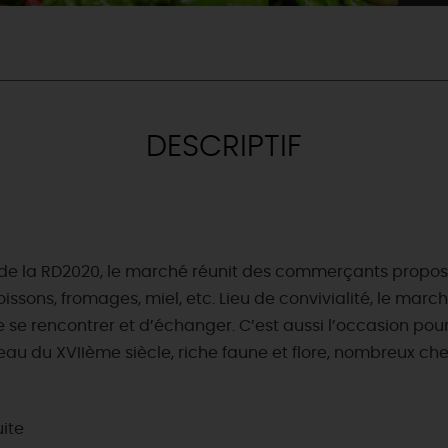
DESCRIPTIF
 de la RD2020, le marché réunit des commerçants proposa
poissons, fromages, miel, etc. Lieu de convivialité, le m
 rencontrer et d’échanger. C’est aussi l’occasion pour 
eau du XVIIème siècle, riche faune et flore, nombreux 
& BALADES
TOUS À
L'EAU !
uite
VOS
L