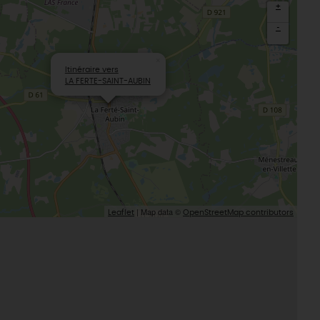
Sacré patrimoine religieux
T
+
L'oratoire carolingien de Germigny-
-
des-Prés
Le Loiret, un département fleuri
×
Itinéraire vers
LA FERTE-SAINT-AUBIN
| Map data ©
Leaflet
OpenStreetMap contributors