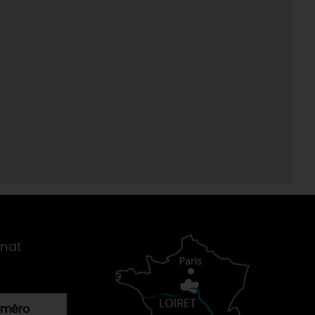
gnat
numéro