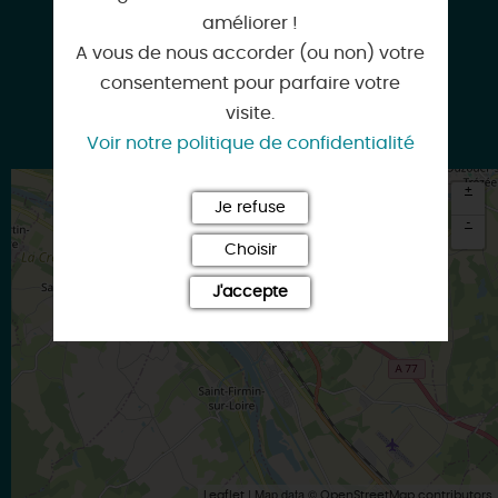
06 83 57 56 85
améliorer !
A vous de nous accorder (ou non) votre
consentement pour parfaire votre
visite.
06 20 19 50 71
Voir notre politique de confidentialité
+
Je refuse
-
Choisir
×
Itinéraire vers
J'accepte
BRIARE
| Map data ©
Leaflet
OpenStreetMap contributors