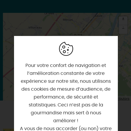
+
-
×
Itinéraire vers
BEAUGENCY
Pour votre confort de navigation et
l’amélioration constante de votre
expérience sur notre site, nous utilisons
des cookies de mesure d’audience, de
performance, de sécurité et
| Map data ©
Leaflet
OpenStreetMap contributors
statistiques. Ceci n’est pas de la
gourmandise mais sert à nous
VOUS AIMEREZ AUSSI
améliorer !
A vous de nous accorder (ou non) votre