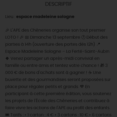
DESCRIPTIF
DEMAIN
Lieu :
espace madeleine sologne
CE WEEK-END
🎉 L'APE des Chêneries organise son tout premier
LOTO ! 🎉 📅 Dimanche 13 septembre 🕑 Début des
parties à 14h (ouverture des portes dès 12h) 📍
CETTE SEMAINE
Espace Madeleine Sologne – La Ferté-Saint-Aubin
🍀 Venez partager un après-midi convivial en
famille ou entre amis et tentez votre chance ! 🎁 3
TOUT L'AGENDA
000 € de bons d'achats sont à gagner ! ☕ Une
buvette et des gourmandises seront proposées sur
place pour régaler petits et grands. 💙 En
participant à cette première édition, vous soutenez
les projets de l'École des Chêneries et contribuez à
faire vivre les actions de l'APE au profit des enfants.
🎟️ Tarifs : • 1 carton : 4 € • 3 cartons : 10 € • 6 cartons