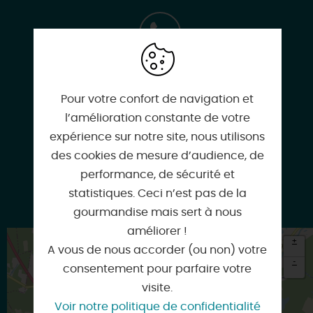
06 16 65 84 89
Pour votre confort de navigation et
l’amélioration constante de votre
06 33 88 13 08
expérience sur notre site, nous utilisons
des cookies de mesure d’audience, de
performance, de sécurité et
statistiques. Ceci n’est pas de la
Facebook
gourmandise mais sert à nous
améliorer !
+
A vous de nous accorder (ou non) votre
-
consentement pour parfaire votre
visite.
×
Itinéraire vers
Voir notre politique de confidentialité
LA FERTE-SAINT-AUBIN