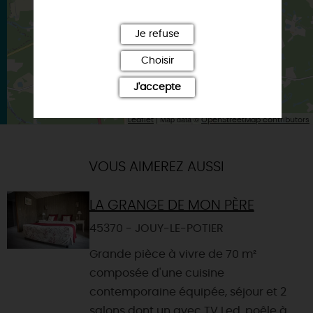
Je refuse
Choisir
J'accepte
| Map data ©
Leaflet
OpenStreetMap contributors
VOUS AIMEREZ AUSSI
LA GRANGE DE MON PÈRE
45370 - JOUY-LE-POTIER
Grande pièce à vivre de 70 m²
composée d'une cuisine
contemporaine équipée, séjour et 2
salons dont un avec TV Led, poêle à