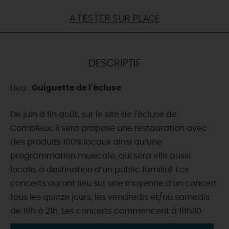
A TESTER SUR PLACE
DEMAIN
CE WEEK-END
DESCRIPTIF
Lieu :
Guiguette de l'écluse
CETTE SEMAINE
De juin à fin août, sur le site de l'écluse de
Combleux, il sera proposé une restauration avec
TOUT L'AGENDA
des produits 100% locaux ainsi qu’une
programmation musicale, qui sera elle aussi
locale, à destination d’un public familial. Les
concerts auront lieu sur une moyenne d'un concert
tous les quinze jours, les vendredis et/ou samedis
de 19h à 21h. Les concerts commencent à 19h30.