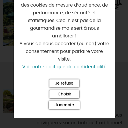
GUINGUETTE
des cookies de mesure d’audience, de
DE L'ÉCLUSE
performance, de sécurité et
45800 -
statistiques. Ceci n’est pas de la
COMBLEUX
gourmandise mais sert à nous
améliorer !
A vous de nous accorder (ou non) votre
consentement pour parfaire votre
visite.
Voir notre politique de confidentialité
VOUS AIMEREZ AUSSI
Je refuse
ESCAPADES LIGÉRIENNES
Choisir
45800 - COMBLEUX
J'accepte
Avec Les Escapades Ligériennes, vous
naviguerez sur un bateau traditionnel