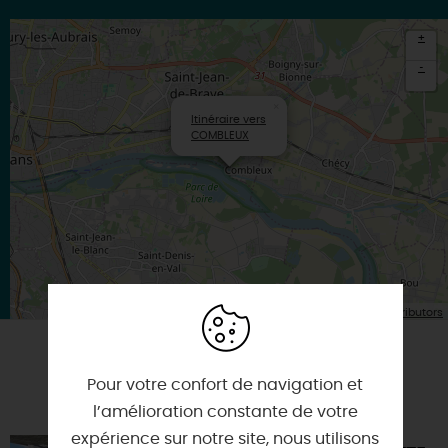
+
-
×
Itinéraire vers
COMBLEUX
| Map data ©
Leaflet
OpenStreetMap contributors
A TESTER ÉGALEMENT SUR PLACE OU À
Pour votre confort de navigation et
PROXIMITÉ
l’amélioration constante de votre
expérience sur notre site, nous utilisons