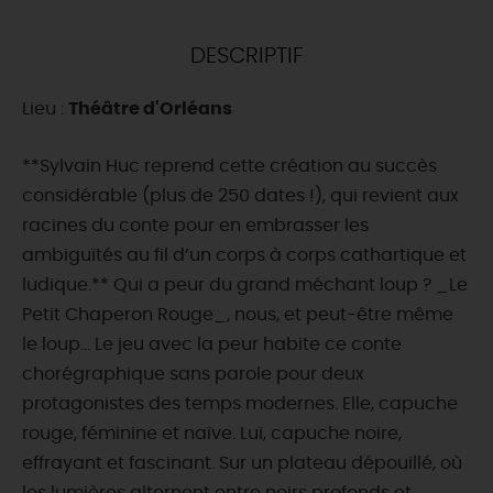
DEMAIN
DESCRIPTIF
Lieu :
Théâtre d'Orléans
CE WEEK-END
**Sylvain Huc reprend cette création au succès
considérable (plus de 250 dates !), qui revient aux
CETTE SEMAINE
racines du conte pour en embrasser les
ambiguïtés au fil d’un corps à corps cathartique et
ludique.** Qui a peur du grand méchant loup ? _Le
TOUT L'AGENDA
Petit Chaperon Rouge_, nous, et peut-être même
le loup… Le jeu avec la peur habite ce conte
chorégraphique sans parole pour deux
protagonistes des temps modernes. Elle, capuche
rouge, féminine et naïve. Lui, capuche noire,
effrayant et fascinant. Sur un plateau dépouillé, où