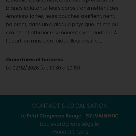
les lumières alternent entre noirs profonds et
blancs éclatants, leurs corps transmettent des
émotions fortes, leurs bouches soufflent, rient,
halètent, dans un dialogue physique intime où
crainte et attirance se nouent avec audace. À
l’écart, un musicien-bidouilleur distille ...
Ouvertures et horaires
Le 02/12/2026 (de 19:30 à 20:15)
CONTACT & LOCALISATION
Le Petit Chaperon Rouge - SYLVAIN HUC
boulevard pierre ségelle
45000 ORLEANS