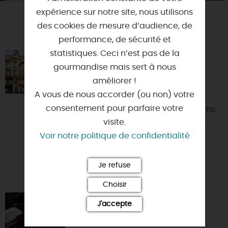
expérience sur notre site, nous utilisons
des cookies de mesure d’audience, de
VOUS AIMEREZ AUSSI
performance, de sécurité et
statistiques. Ceci n’est pas de la
BEST WESTERN HÔTEL D'ARC
gourmandise mais sert à nous
45000 - ORLEANS
améliorer !
A vous de nous accorder (ou non) votre
Dominant l'une des artères
consentement pour parfaire votre
principales du centre-ville d'Orléans,
visite.
le Best Western hôtel d'Arc est une
Voir notre politique de confidentialité
halte idéale pour les séjo...
Je refuse
Choisir
ESCAPE GAMES APÉRO
J'accepte
45770 - SARAN