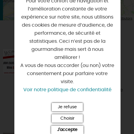
Pour votre confort de navigation et
l’amélioration constante de votre
expérience sur notre site, nous utilisons
| Map data ©
Leaflet
OpenStreetMap contributors
des cookies de mesure d’audience, de
performance, de sécurité et
VOUS AIMEREZ AUSSI
statistiques. Ceci n’est pas de la
gourmandise mais sert à nous
ATELIERS LA CAVE BY L'ANGE
améliorer !
VINS
A vous de nous accorder (ou non) votre
45000 - ORLEANS
consentement pour parfaire votre
visite.
Depuis 2001, Sabine & Laurent
Voir notre politique de confidentialité
Brochard Sommelière et lui Caviste
organisent des ateliers/dîners
dégustation. Depuis, 2011, ils s...
Je refuse
Choisir
J'accepte