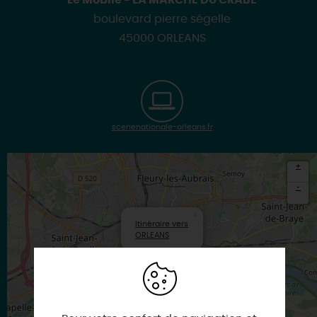
Le Mobile - LA MARCHE DU CRABE
boulevard pierre ségelle
45000 ORLEANS
scenenationale-orleans.fr
+
-
×
Itinéraire vers
ORLEANS