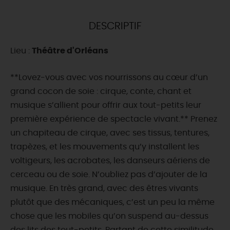
DEMAIN
DESCRIPTIF
Lieu :
Théâtre d'Orléans
CE WEEK-END
**Lovez-vous avec vos nourrissons au cœur d’un
grand cocon de soie : cirque, conte, chant et
CETTE SEMAINE
musique s’allient pour offrir aux tout-petits leur
première expérience de spectacle vivant.** Prenez
un chapiteau de cirque, avec ses tissus, tentures,
TOUT L'AGENDA
trapèzes, et les mouvements qu’y installent les
voltigeurs, les acrobates, les danseurs aériens de
cerceau ou de soie. N’oubliez pas d’ajouter de la
musique. En très grand, avec des êtres vivants
plutôt que des mécaniques, c’est un peu la même
chose que les mobiles qu’on suspend au-dessus