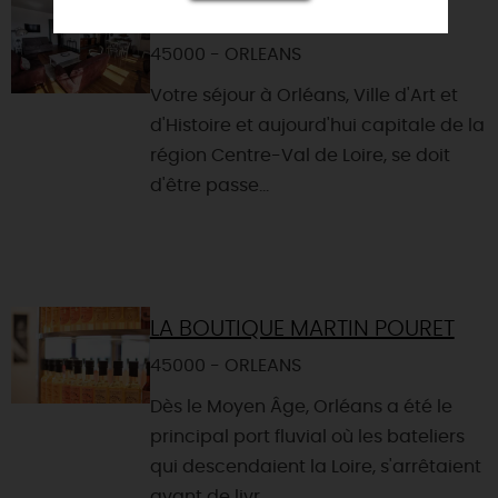
LES OISEAUX
45000 - ORLEANS
Votre séjour à Orléans, Ville d'Art et
d'Histoire et aujourd'hui capitale de la
région Centre-Val de Loire, se doit
d'être passe...
LA BOUTIQUE MARTIN POURET
45000 - ORLEANS
Dès le Moyen Âge, Orléans a été le
principal port fluvial où les bateliers
qui descendaient la Loire, s'arrêtaient
avant de livr...