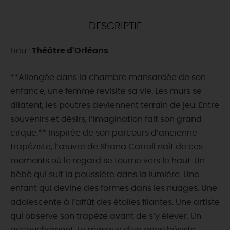
DEMAIN
DESCRIPTIF
Lieu :
Théâtre d'Orléans
CE WEEK-END
**Allongée dans la chambre mansardée de son
enfance, une femme revisite sa vie. Les murs se
CETTE SEMAINE
dilatent, les poutres deviennent terrain de jeu. Entre
souvenirs et désirs, l’imagination fait son grand
cirque.** Inspirée de son parcours d’ancienne
TOUT L'AGENDA
trapéziste, l’œuvre de Shana Carroll naît de ces
moments où le regard se tourne vers le haut. Un
bébé qui suit la poussière dans la lumière. Une
enfant qui devine des formes dans les nuages. Une
adolescente à l’affût des étoiles filantes. Une artiste
qui observe son trapèze avant de s’y élever. Un