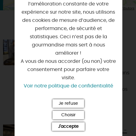
l’amélioration constante de votre
| Map data ©
Leaflet
OpenStreetMap contributors
expérience sur notre site, nous utilisons
des cookies de mesure d’audience, de
VOUS AIMEREZ AUSSI
performance, de sécurité et
statistiques. Ceci n’est pas de la
gourmandise mais sert à nous
ATELIERS DES COMPTOIRS
JEANNE D'ARC
améliorer !
A vous de nous accorder (ou non) votre
45000 - ORLEANS
consentement pour parfaire votre
Sous la main du torréfacteur ou dans
visite.
l’eau frémissante d’une théière,
Voir notre politique de confidentialité
naissent des instants d’émotion. Nos
ateliers dévoilent le...
Je refuse
Choisir
J'accepte
LA BOUTIQUE MARTIN-POURET -