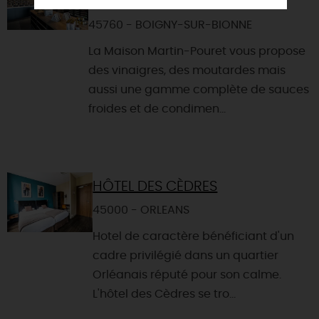
BOIGNY-SUR-BIONNE
45760 - BOIGNY-SUR-BIONNE
La Maison Martin-Pouret vous propose
des vinaigres, des moutardes mais
aussi une gamme complète de sauces
froides et de condimen...
HÔTEL DES CÈDRES
45000 - ORLEANS
Hotel de caractère bénéficiant d'un
cadre privilégié dans un quartier
Orléanais réputé pour son calme.
L'hôtel des Cèdres se tro...