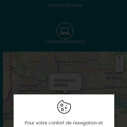
45000 ORLEANS
scenenationale-orleans.fr
+
-
×
Itinéraire vers
ORLEANS
Pour votre confort de navigation et