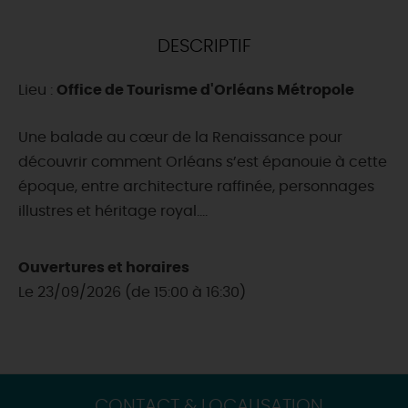
DEMAIN
DESCRIPTIF
Lieu :
Office de Tourisme d'Orléans Métropole
CE WEEK-END
Une balade au cœur de la Renaissance pour
découvrir comment Orléans s’est épanouie à cette
CETTE SEMAINE
époque, entre architecture raffinée, personnages
illustres et héritage royal....
TOUT L'AGENDA
Ouvertures et horaires
Le 23/09/2026 (de 15:00 à 16:30)
CONTACT & LOCALISATION