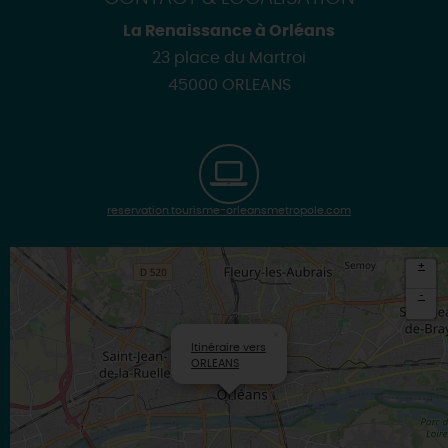
La Renaissance à Orléans
23 place du Martroi
45000 ORLEANS
reservation.tourisme-orleansmetropole.com
+
-
×
Itinéraire vers
ORLEANS