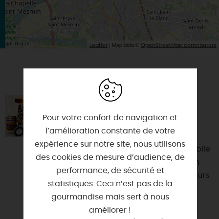
| Map data ©
Leaflet
OpenStreetMap contributors
VOUS AIMEREZ AUSSI
FIESTA'VÉLO, VÉLO FESTIF À
ORLÉANS
Pour votre confort de navigation et
l’amélioration constante de votre
45000 - ORLEANS
expérience sur notre site, nous utilisons
Fiesta'Vélo est une guinguette mobile
des cookies de mesure d’audience, de
à pédales conçu pour accueillir un
performance, de sécurité et
groupe de 15 personnes. 10 pédaleurs
statistiques. Ceci n’est pas de la
et 5 au repos. I...
gourmandise mais sert à nous
améliorer !