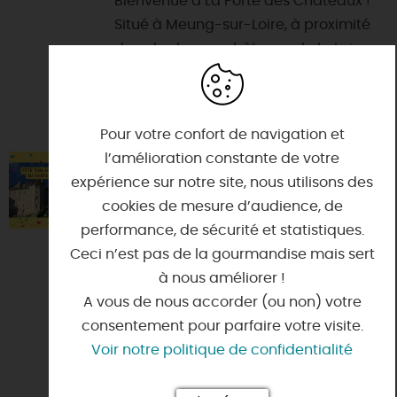
Bienvenue à La Porte des Châteaux !
Situé à Meung-sur-Loire, à proximité
des plus beaux châteaux de la Loire,
dans un cadre nat...
Pour votre confort de navigation et
l’amélioration constante de votre
FÊTE TON ANNIVERSAIRE AU
expérience sur notre site, nous utilisons des
CHÂTEAU !
cookies de mesure d’audience, de
45130 - MEUNG-SUR-LOIRE
performance, de sécurité et statistiques.
Au programme: Visite ludique avec le
Ceci n’est pas de la gourmandise mais sert
livret (45 min): grâce à un livret-jeu,
à nous améliorer !
les enfants partent à la recherche
A vous de nous accorder (ou non) votre
d’objets insol...
consentement pour parfaire votre visite.
Voir notre politique de confidentialité