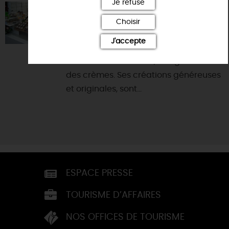
Je refuse
LES MERVEILLES DE CATHERINE
Choisir
45370 - MAREAU-AUX-PRES
J'accepte
Catherine Thomas confectionne des
confitures artisanales, des gelées et
des crèmes. Ses créations généreuses
et originales, sont...
ESPACE PRESSE
TOURISME D’AFFAIRES
NOS OFFICES DE TOURISME