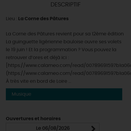
DESCRIPTIF
DEMAIN
Lieu :
La Corne des Pâtures
CE WEEK-END
La Corne des Pâtures revient pour sa 12ème édition
️La guinguette ligérienne bauloise ouvre ses volets
le 19 juin ! Et la programmation ? Vous pouvez la
CETTE SEMAINE
retrouver d’ores et déjà ici :
[https://www.calameo.com/read/00789691597b1a06
(https://www.calameo.com/read/00789691597b1a06
TOUT L'AGENDA
À très vite en bord de Loire ...
Musique
Ouvertures et horaires
Le 06/08/2026