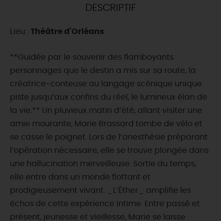
DESCRIPTIF
DEMAIN
Lieu :
Théâtre d'Orléans
CE WEEK-END
**Guidée par le souvenir des flamboyants
personnages que le destin a mis sur sa route, la
créatrice-conteuse au langage scénique unique
CETTE SEMAINE
piste jusqu’aux confins du réel, le lumineux élan de
la vie.** Un pluvieux matin d’été, allant visiter une
amie mourante, Marie Brassard tombe de vélo et
TOUT L'AGENDA
se casse le poignet. Lors de l’anesthésie préparant
l’opération nécessaire, elle se trouve plongée dans
une hallucination merveilleuse. Sortie du temps,
elle entre dans un monde flottant et
prodigieusement vivant. _L’Éther_ amplifie les
échos de cette expérience intime. Entre passé et
présent, jeunesse et vieillesse, Marie se laisse