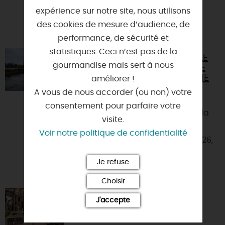
expérience sur notre site, nous utilisons
des cookies de mesure d’audience, de
VOUS AIMEREZ AUSSI
performance, de sécurité et
statistiques. Ceci n’est pas de la
BATOLOIRE : NAVETTE FLUVIALE
gourmandise mais sert à nous
ENTRE ORLÉANS ET LA BASE DE
LOISIRS DE L'ILE CHARLEMAGNE
améliorer !
A vous de nous accorder (ou non) votre
45000 - ORLEANS
consentement pour parfaire votre
Ce service, reliant la rive droite et la
visite.
rive gauche de la Loire, sera
Voir notre politique de confidentialité
disponible du 9 mai au 30 août 2026,
avec Balades en Bate...
Je refuse
Choisir
LA CAVE BY L'ANGE VINS
J'accepte
45000 - ORLEANS