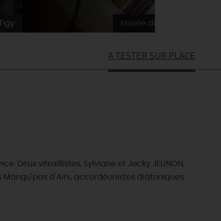
Tigy
Musée de l'artisanat rura
A TESTER SUR PLACE
. Deux vitraillistes, Sylviane et Jacky JEUNON,
 Les Manqu'pas d'Airs, accordéonistes diatoniques