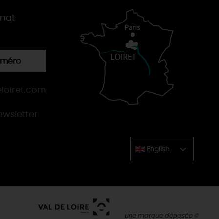
gnat
numéro
loiret.com
newsletter
English
Chinese
une marque déposée ©