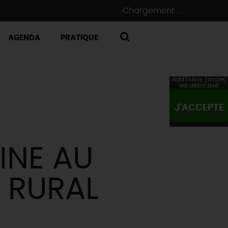
Chargement ...
AGENDA
PRATIQUE
RECHERCHE
AddToAny (share)
est désactivé.
J'ACCEPTE
INE AU
T RURAL
Y