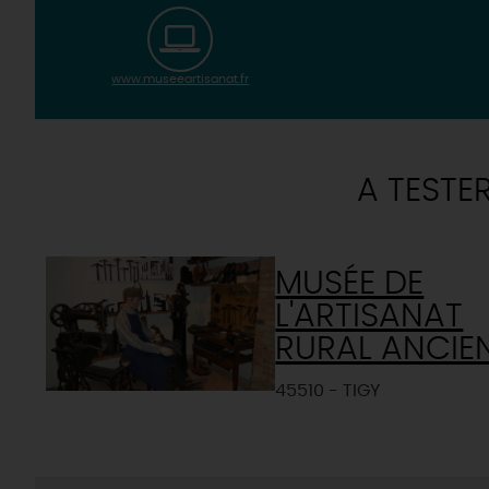
www.museeartisanat.fr
A TESTE
MUSÉE DE
L'ARTISANAT
RURAL ANCIE
45510 - TIGY