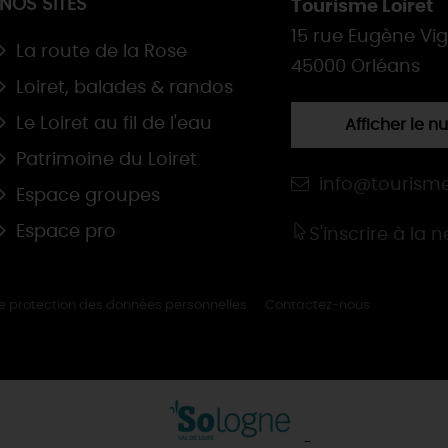
NOS SITES
Tourisme Loiret
15 rue Eugène Vi
La route de la Rose
45000 Orléans
Loiret, balades & randos
Le Loiret au fil de l'eau
Afficher le 
Patrimoine du Loiret
info@tourisme
Espace groupes
Espace pro
S'inscrire à la 
de protection des données personnelles
Contactez-nous