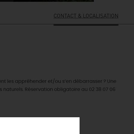
CONTACT & LOCALISATION
ent les appréhender et/ou s’en débarrasser ? Une
 naturels. Réservation obligatoire au 02 38 07 06
ES INCONTOURNABLES
ADE IN LOIRET
cines
AUJOURD'HUI
Les musées d'Orléans et du Loiret
 s'amuser cet été
INFOS &
SERVICES
La forêt d'Orléans