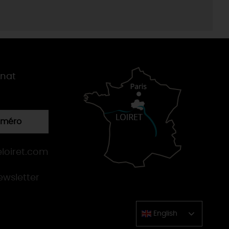
gnat
numéro
loiret.com
newsletter
English
Chinese