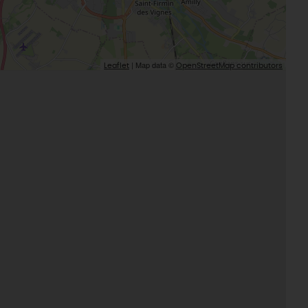
| Map data ©
Leaflet
OpenStreetMap contributors