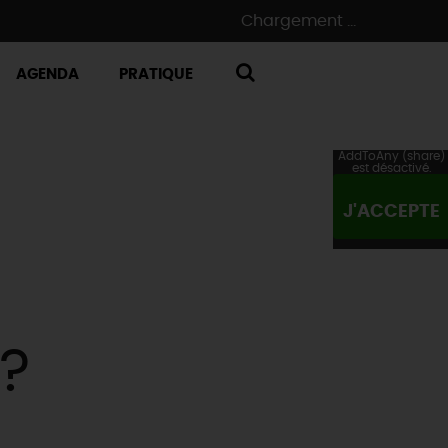
Chargement ...
AGENDA
PRATIQUE
RECHERCHE
AddToAny (share)
est désactivé.
J'ACCEPTE
?