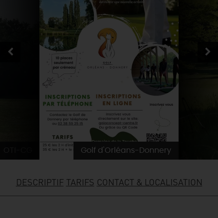
SE REPÉRER,
SE DÉPLACER
Visites
gourmandes
et
créatives
Des vacances auprès des animaux 🐎
Vins et
vignobles
TOUTES LES ACTIVITÉS
INFOS &
SERVICES
(re)Découvrir les coulisses de la Faïencerie de
Chic,
une aire de pique-nique
Gien !
Par ici les
guinguettes
RÉSERVER
MAINTENANT
Expérimenter
les parcours Baludik
🕵️
Que rapporter du Loiret ?
La Route des
Métiers d'Art
Une saison de festivals 🎉
TOUT L'ART DE VIVRE
Rendez-vous de la nature en 2026
Des sorties en famille dans le Loiret !
Programme des animations "Loiret au fil de l'eau"
2026
OTI-CG
Golf d'Orléans-Donnery
Où sortir ?
DESCRIPTIF
TARIFS
CONTACT & LOCALISATION
AUJOURD'HUI