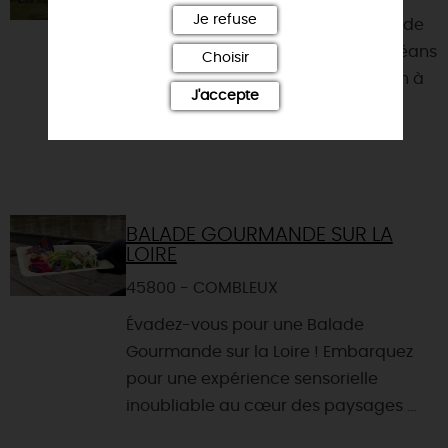
Je refuse
Dans le Val de Loire et à proximité de
la Sologne, à mi-chemin entre Orléans
Choisir
et Sully/Loire (20kms). Gîte mitoyen à
J'accepte
la maison de...
BALADE GOURMANDE SUR LA
LOIRE
45800 - COMBLEUX
Évadez-vous pour une Balade
Gourmande sur la Loire ! Embarquez
pour une expérience sensorielle
inoubliable au cœur des paysages ...