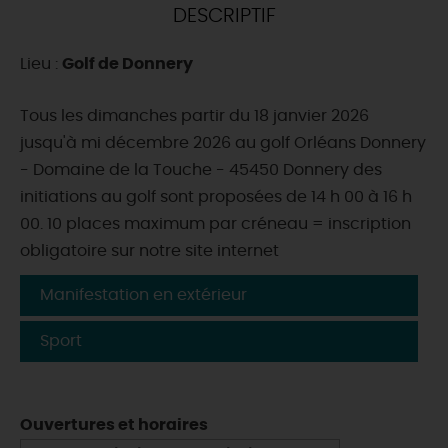
DESCRIPTIF
DEMAIN
Lieu :
Golf de Donnery
CE WEEK-END
Tous les dimanches partir du 18 janvier 2026
jusqu'à mi décembre 2026 au golf Orléans Donnery
- Domaine de la Touche - 45450 Donnery des
CETTE SEMAINE
initiations au golf sont proposées de 14 h 00 à 16 h
00. 10 places maximum par créneau = inscription
obligatoire sur notre site internet
TOUT L'AGENDA
Manifestation en extérieur
Sport
Ouvertures et horaires