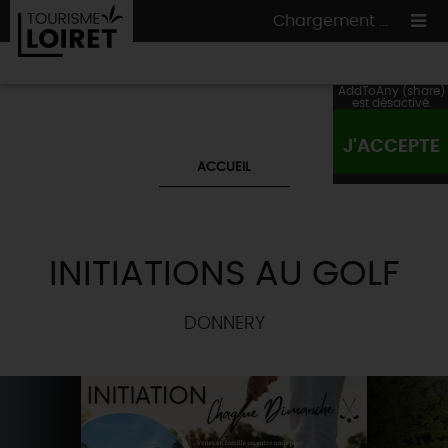
Chargement ...
AddToAny (share)
est désactivé.
J'ACCEPTE
ON A TESTÉ
POUR VOUS
ACCUEIL
HÉBERGEMENTS
VOS
ENVIES
CULTURE
HÉBERGEMENTS
LES INCONTOURNABLES
MADE IN LOIRET
INITIATIONS AU GOLF
INSOLITES
EN MODE
CIRCUITS
& BALADES
NATURE
RÉSERVER
MAINTENANT
DONNERY
Où manger
TOUS À
L'EAU !
VILLES & VILLAGES
Maîtres
restaurateurs
A NE PAS
RATER
EN MODE
NATURE
& AVENTURE
Nos
marchés
Téléchargez le Guide de l'été 2026 🤽🌞
TOUTES LES VISITES
Artistes et Artisans d'Art
TOURISME &
HANDICAP
...ET
AUSSI
Avis de fraicheur ici pour éviter la chaleur 🥵
Nos
spécialités du terroir
et
producteurs