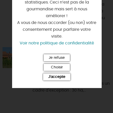
statistiques. Ceci n’est pas de la
Le château de la Ferté Saint Aubin a
gourmandise mais sert à nous
été le premier château en France à
améliorer !
lancer un escape game au château
A vous de nous accorder (ou non) votre
en décor historique et ...
consentement pour parfaire votre
visite.
Voir notre politique de confidentialité
LA MORINIÈRE
Je refuse
45370 - JOUY-LE-POTIER
Choisir
Envie de calme, de sérénité ? Nous
mettons à votre disposition un
J'accepte
logement entièrement rénové dans un
cadre d'exception : 30 ha,...