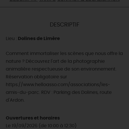
DEMAIN
DESCRIPTIF
CE WEEK-END
Lieu :
Dolines de Limère
CETTE SEMAINE
Comment immortaliser les scènes que nous offre la
nature ? Découvrez l'art de la photographie
animalière respectueuse de son environnement.
TOUT L'AGENDA
Réservation obligatoire sur
https://www.helloasso.com/associations/les-
amis-du-parc. RDV : Parking des Dolines, route
d'Ardon.
Ouvertures et horaires
Le 19/09/2026 (de 10:00 à 12:30)