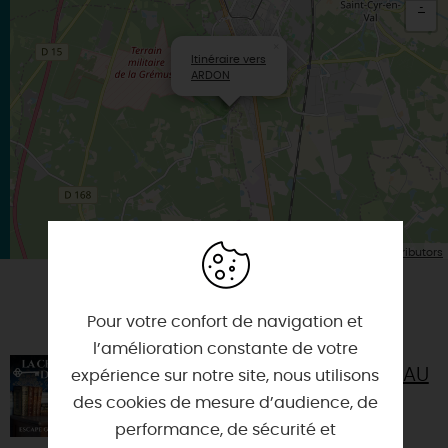
-
×
Itinéraire vers
ARDON
| Map data ©
Leaflet
OpenStreetMap contributors
VOUS AIMEREZ AUSSI
Pour votre confort de navigation et
l’amélioration constante de votre
LES ESCAPE GAMES DU CHÂTEAU
expérience sur notre site, nous utilisons
DE LA FERTÉ-SAINT-AUBIN
des cookies de mesure d’audience, de
45240 - LA FERTE-SAINT-AUBIN
performance, de sécurité et