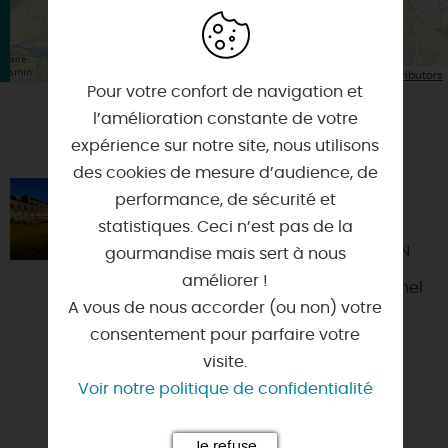
| Map data ©
Leaflet
OpenStreetMap contributors
Pour votre confort de navigation et
l’amélioration constante de votre
VOUS AIMEREZ AUSSI
expérience sur notre site, nous utilisons
des cookies de mesure d’audience, de
DOMAINE DU CHÂTEAU DU
performance, de sécurité et
ROLLIN
statistiques. Ceci n’est pas de la
45380 - LA CHAPELLE-SAINT-MESMIN
gourmandise mais sert à nous
améliorer !
Dans un environnement exceptionnel
A vous de nous accorder (ou non) votre
bordé par la source du Rollin, le
consentement pour parfaire votre
domaine vous offre de superbes
visite.
panoramas. Édifice du XV ème...
Voir notre politique de confidentialité
Je refuse