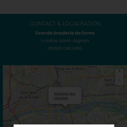
CONTACT & LOCALISATION
Grande braderie de livres
1 cloître Saint-Aignan
45000 ORLEANS
+
-
×
Itinéraire vers
ORLEANS