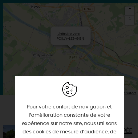
+
-
×
Itinéraire vers
POILLY-LEZ-GIEN
| Map data ©
Leaflet
OpenStreetMap contributors
Pour votre confort de navigation et
VOUS AIMEREZ AUSSI
l’amélioration constante de votre
expérience sur notre site, nous utilisons
CHAMBRES D'HÔTES L'ECHAPPÉE
des cookies de mesure d’audience, de
BELLE