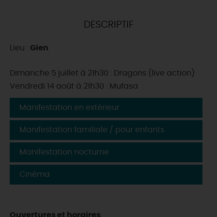
DEMAIN
DESCRIPTIF
Lieu :
Gien
CE WEEK-END
Dimanche 5 juillet à 21h30 : Dragons (live action)
Vendredi 14 août à 21h30 : Mufasa
CETTE SEMAINE
Manifestation en extérieur
TOUT L'AGENDA
Manifestation familiale / pour enfants
Manifestation nocturne
Cinéma
Ouvertures et horaires