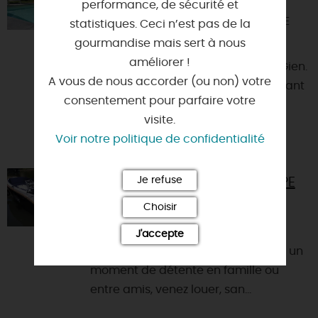
performance, de sécurité et
45500 - SAINT-BRISSON-SUR-LOIRE
statistiques. Ceci n’est pas de la
gourmandise mais sert à nous
Maison du 18eme, située à 3000
améliorer !
mètres de la Loire entre Briare et Gien.
A vous de nous accorder (ou non) votre
Vous y profiterez d'un cadre reposant
consentement pour parfaire votre
et verdoyant, idé...
visite.
Voir notre politique de confidentialité
Je refuse
RIVERS AND CANALS IN EUROPE
45250 - BRIARE
Choisir
NAVIGUEZ DANS LA PARTIE LA PLUS
J'accepte
CALME DES CANAUX DE BRIARE. Pour un
moment de détente en famille ou
entre amis, venez louer, san...