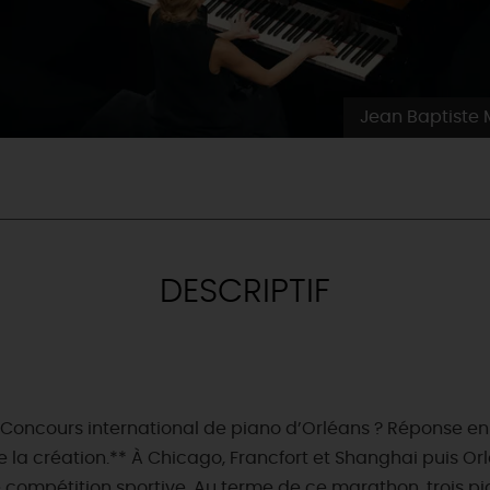
Jean Baptiste M
DESCRIPTIF
& BALADES
TOUS À
L'EAU !
 Concours international de piano d’Orléans ? Réponse en d
VOS
L
NATURE
e la création.** À Chicago, Francfort et Shanghai puis O
ENVIES
M
En bateau
e compétition sportive. Au terme de ce marathon, trois pi