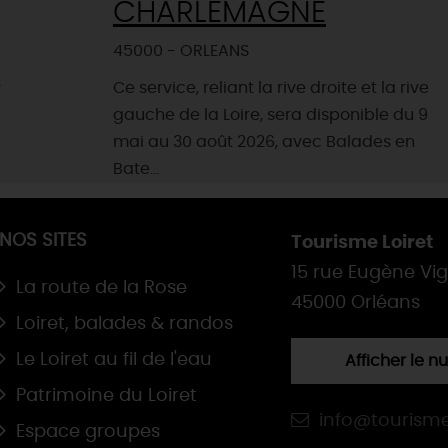
CHARLEMAGNE
45000 - ORLEANS
,
Ce service, reliant la rive droite et la rive
gauche de la Loire, sera disponible du 9
mai au 30 août 2026, avec Balades en
Bate...
NOS SITES
Tourisme Loiret
15 rue Eugène Vi
La route de la Rose
45000 Orléans
Loiret, balades & randos
Le Loiret au fil de l'eau
Afficher le 
Patrimoine du Loiret
info@tourisme
Espace groupes