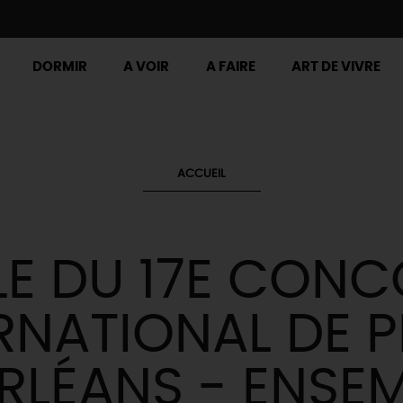
DORMIR
A VOIR
A FAIRE
ART DE VIVRE
ACCUEIL
LE DU 17E CON
RNATIONAL DE 
RLÉANS - ENSE