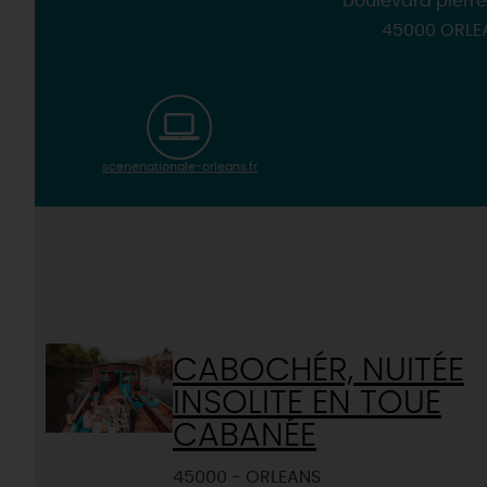
boulevard pierre
45000 ORLE
scenenationale-orleans.fr
CABOCHÉR, NUITÉE
INSOLITE EN TOUE
CABANÉE
45000 - ORLEANS