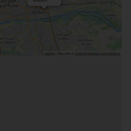
des-Prés
Le Loiret, un département fleuri
| Map data ©
Leaflet
OpenStreetMap contributors