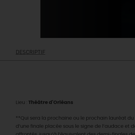
DESCRIPTIF
Lieu :
Théâtre d'Orléans
EN MODE
CIRCUITS
**Qui sera la prochaine ou le prochain lauréat du
ON A TESTÉ
CULTURE
d’une finale placée sous le signe de l’audace et d
POUR VOUS
À pied
affrontés, jusqu’à l’équivalent des demi-finales d