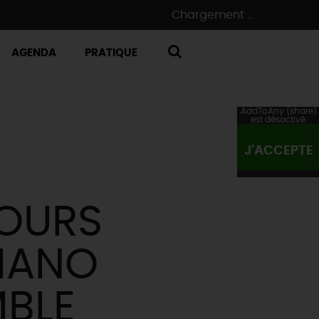
Chargement ...
AGENDA
PRATIQUE
RECHERCHE
AddToAny (share)
est désactivé.
J'ACCEPTE
COURS
PIANO
MBLE