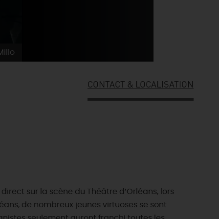
illo
CONTACT & LOCALISATION
irect sur la scène du Théâtre d’Orléans, lors
ES INCONTOURNABLES
rléans, de nombreux jeunes virtuoses se sont
ADE IN LOIRET
anistes seulement auront franchi toutes les