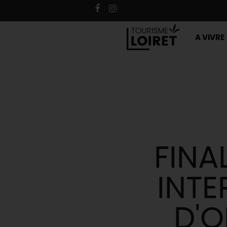
A VIVRE
FINA
INTE
D'O