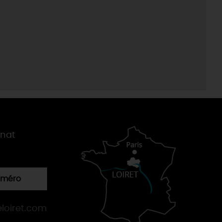
gnat
numéro
loiret.com