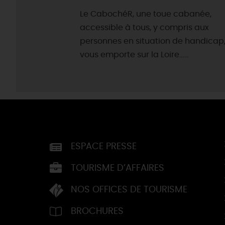
Le CabochéR, une toue cabanée,
accessible à tous, y compris aux
personnes en situation de handicap
vous emporte sur la Loire......
ESPACE PRESSE
TOURISME D’AFFAIRES
NOS OFFICES DE TOURISME
BROCHURES