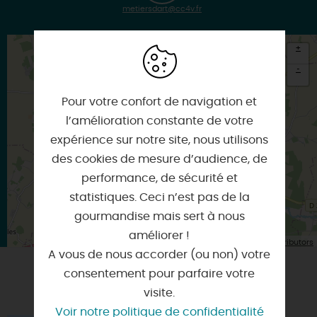
metiersdart@cc4v.fr
+
-
×
Pour votre confort de navigation et
Itinéraire vers
FERRIERES-EN-GATINAIS
l’amélioration constante de votre
expérience sur notre site, nous utilisons
des cookies de mesure d’audience, de
performance, de sécurité et
statistiques. Ceci n’est pas de la
gourmandise mais sert à nous
améliorer !
| Map data ©
Leaflet
OpenStreetMap contributors
A vous de nous accorder (ou non) votre
consentement pour parfaire votre
VOUS AIMEREZ AUSSI
visite.
Voir notre politique de confidentialité