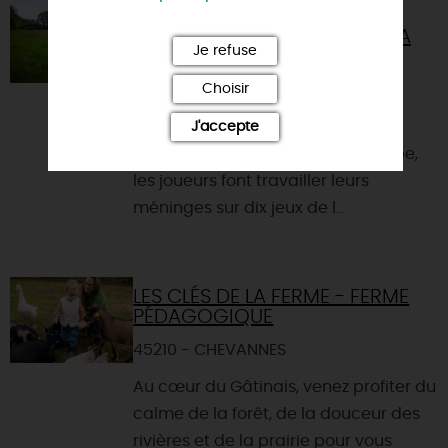
ESCAPE GAME À LA FERME
PÉDAGOGIQUE LES CLÉS DE LA
Je refuse
FERME
Choisir
45210 - CHEVANNES
L’escape game : un jeu de piste
J'accepte
grandeur nature. Seul ou en groupe,
les joueurs font travailler leurs
méninges sur dix jeux de l...
LES CLÉS DE LA FERME - FERME
PÉDAGOGIQUE
45210 - CHEVANNES
Au cœur du Gâtinais, venez profiter du
calme de la forêt, de la douceur des
rivières et de la prairie pour vous