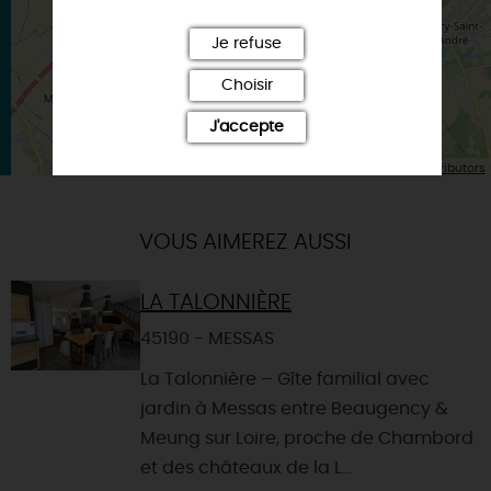
Je refuse
Choisir
J'accepte
| Map data ©
Leaflet
OpenStreetMap contributors
VOUS AIMEREZ AUSSI
LA TALONNIÈRE
45190 - MESSAS
La Talonnière – Gîte familial avec
jardin à Messas entre Beaugency &
Meung sur Loire, proche de Chambord
et des châteaux de la L...