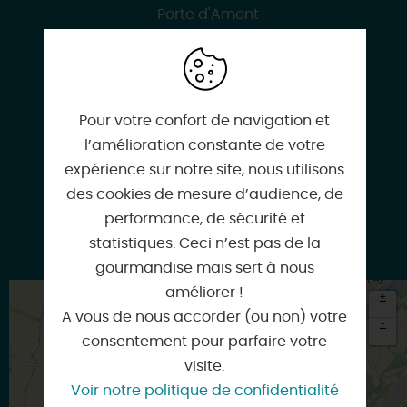
Porte d'Amont
45130 MEUNG-SUR-LOIRE
Pour votre confort de navigation et
l’amélioration constante de votre
02 38 46 94 94
expérience sur notre site, nous utilisons
des cookies de mesure d’audience, de
performance, de sécurité et
statistiques. Ceci n’est pas de la
meung-sur-loire.com
gourmandise mais sert à nous
améliorer !
+
A vous de nous accorder (ou non) votre
-
consentement pour parfaire votre
×
visite.
Itinéraire vers
MEUNG-SUR-LOIRE
Voir notre politique de confidentialité